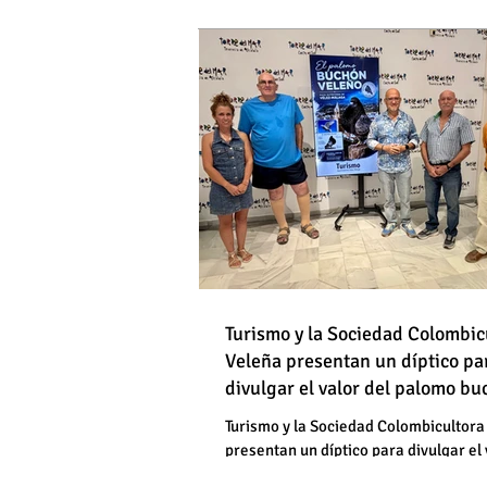
DE HOMBRES
Destapan una "falsedad" 
Óscar Medina y José Pino
Torrox sí se paga tasa de
Turismo y la Sociedad Colombic
Destapan una "falsedad" 
Veleña presentan un díptico pa
divulgar el valor del palomo b
Óscar Medina y José Pino
veleño
Torrox sí se paga tasa de
Turismo y la Sociedad Colombicultora
presentan un díptico para divulgar el 
palomo buchón veleño