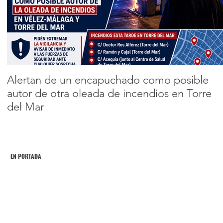
estreno con
carácter y aroma 
Encabezado 2
equipo grande
1
2
3
Alertan de un encapuchado como posible
autor de otra oleada de incendios en Torre
del Mar
EN PORTADA