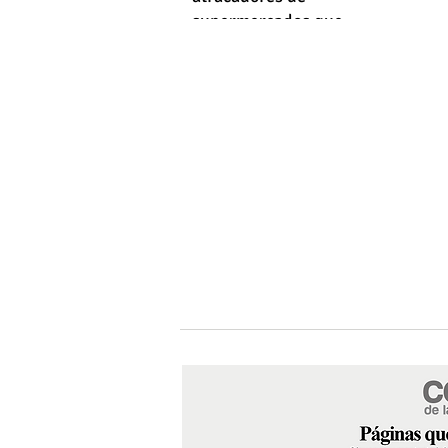
supermercados que
empleaba machetes y fusiles
simulados