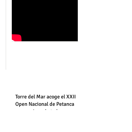
a
Torre del Mar acoge el XXII
Open Nacional de Petanca
con equipos de toda
España