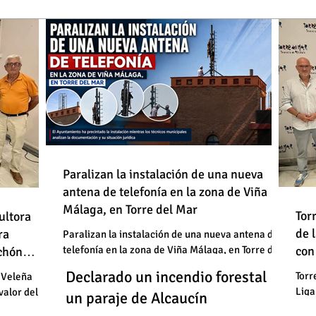
de
Paralizan la instalación de una nueva
antena de telefonía en la zona de Viña
: "En
Málaga, en Torre del Mar
Un
Declarado un incendio forestal en
 basura"
Tor
ultora
de
de 
un
ra
un paraje de Alcaucín
Paralizan la instalación de una nueva antena de
telefonía en la zona de Viña Málaga, en Torre del
con
uchón
: "En
un
Mar
Un
Declarado un incendio forestal en
 basura"
Torr
 Veleña
Liga
valor del
un
un paraje de Alcaucín
cele