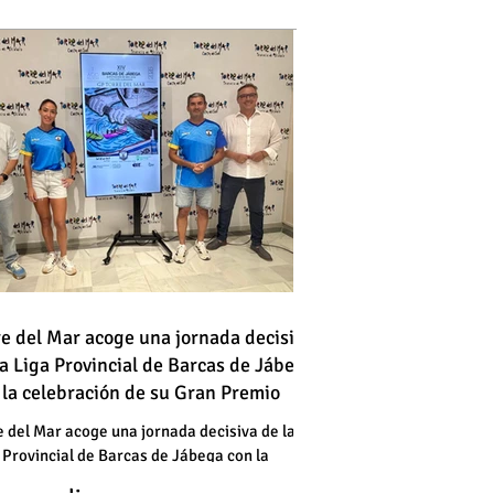
 vehículo en llamas atraviesa
re del Mar acoge una jornada decisiva
la Liga Provincial de Barcas de Jábega
a vía en Torre del Mar junto a
 la celebración de su Gran Premio
a gasolinera
 vehículo en llamas atraviesa
e del Mar acoge una jornada decisiva de la
 Provincial de Barcas de Jábega con la
a vía en Torre del Mar junto a
bración de su Gran Premio