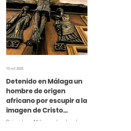
10 oct 2025
Detenido en Málaga un
hombre de origen
africano por escupir a la
imagen de Cristo
Crucificado en una
Detenido en Málaga un hombre de
iglesia
origen africano por escupir a la