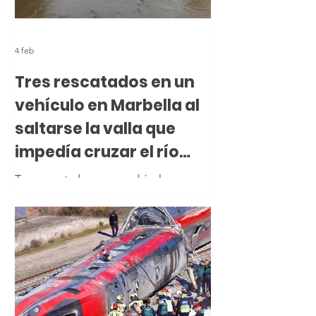
vehículo ha colisionado contra el
guardarraíl. Según han informado
fuentes de la Subdelegación del Gob
4 feb
Tres rescatados en un
vehículo en Marbella al
saltarse la valla que
impedía cruzar el río
Verde
Tres rescatados en un vehículo en
Marbella al saltarse la valla que
impedía cruzar el río Verde