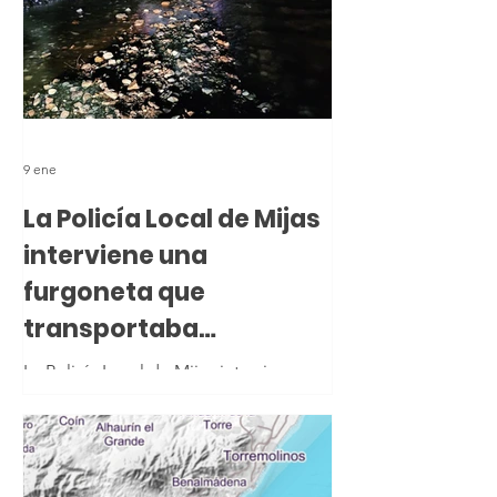
9 ene
La Policía Local de Mijas
interviene una
furgoneta que
transportaba
herramientas tras una
La Policía Local de Mijas interviene una
persecución nocturna
furgoneta que transportaba
herramientas tras una persecución
nocturna