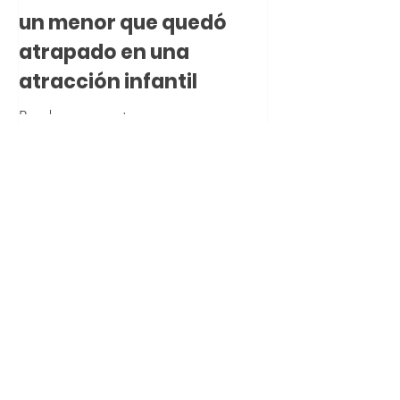
un menor que quedó
atrapado en una
atracción infantil
Bomberos rescatan a un menor que
quedó atrapado en una atracción
infantil
26 ago 2024