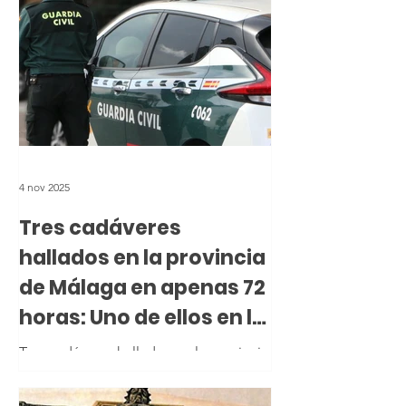
4 nov 2025
Tres cadáveres
hallados en la provincia
de Málaga en apenas 72
horas: Uno de ellos en la
Axarquía
Tres cadáveres hallados en la provincia
de Málaga en apenas 72 horas: Uno de
ellos en la Axarquía