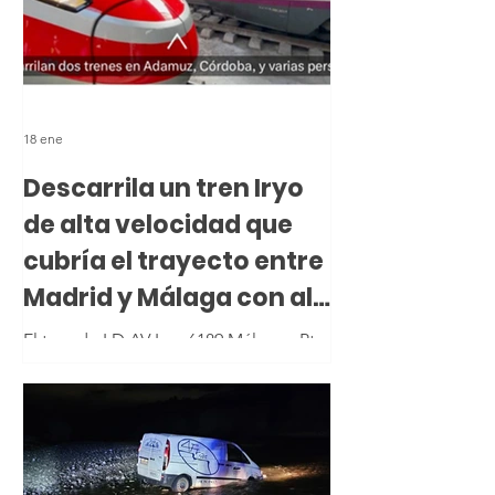
18 ene
Descarrila un tren Iryo
de alta velocidad que
cubría el trayecto entre
Madrid y Málaga con al
menos 21 muertos
El tren de LD AV Iryo 6189 Málaga - Pta
de Atocha ha descarrilado en los
desvíos de entrada de vía 1 de
Adamuz, invadiendo la vía contigua.