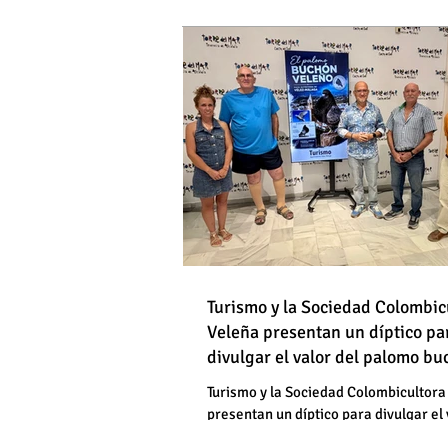
DE HOMBRES
Destapan una "falsedad" 
Óscar Medina y José Pino
Torrox sí se paga tasa de
Turismo y la Sociedad Colombic
Destapan una "falsedad" 
Veleña presentan un díptico pa
divulgar el valor del palomo b
Óscar Medina y José Pino
veleño
Torrox sí se paga tasa de
Turismo y la Sociedad Colombicultora
presentan un díptico para divulgar el 
palomo buchón veleño