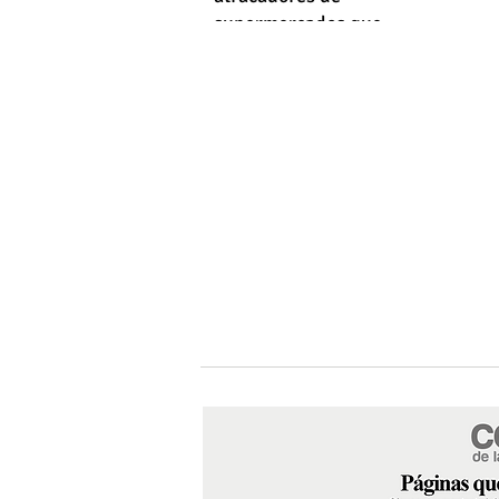
supermercados que
empleaba machetes y fusiles
simulados