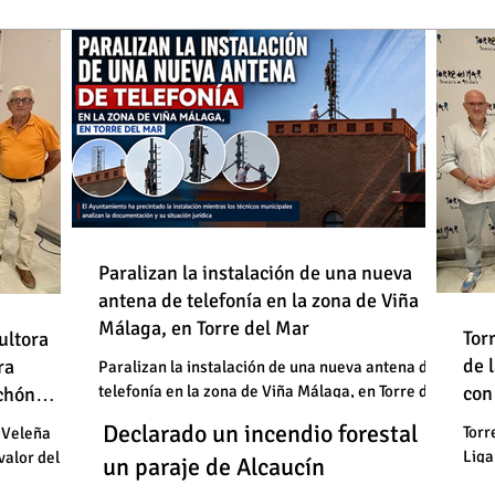
de
Paralizan la instalación de una nueva
antena de telefonía en la zona de Viña
: "En
Málaga, en Torre del Mar
Un
Declarado un incendio forestal en
 basura"
Tor
ultora
de
de 
un
ra
un paraje de Alcaucín
Paralizan la instalación de una nueva antena de
telefonía en la zona de Viña Málaga, en Torre del
con
uchón
: "En
un
Mar
Un
Declarado un incendio forestal en
 basura"
Torr
 Veleña
Liga
valor del
un
un paraje de Alcaucín
cele