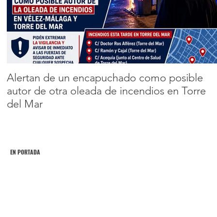
talleres de
formación para
Encabezado 2
cuidadores de
5
6
7
8
9
personas
dependientes
Alertan de un encapuchado como posible
autor de otra oleada de incendios en Torre
del Mar
EN PORTADA