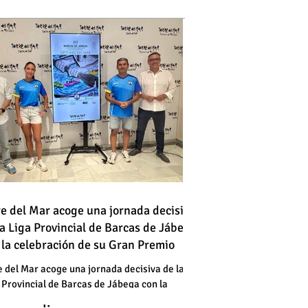
 vehículo en llamas atraviesa
re del Mar acoge una jornada decisiva
la Liga Provincial de Barcas de Jábega
a vía en Torre del Mar junto a
 la celebración de su Gran Premio
a gasolinera
 vehículo en llamas atraviesa
e del Mar acoge una jornada decisiva de la
 Provincial de Barcas de Jábega con la
a vía en Torre del Mar junto a
bración de su Gran Premio