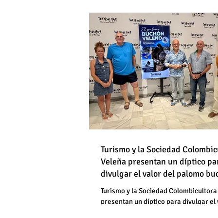
DE HOMBRES
Destapan una "falsedad" 
Óscar Medina y José Pino
Torrox sí se paga tasa de
Turismo y la Sociedad Colombic
Destapan una "falsedad" 
Veleña presentan un díptico pa
divulgar el valor del palomo b
Óscar Medina y José Pino
veleño
Torrox sí se paga tasa de
Turismo y la Sociedad Colombicultora
presentan un díptico para divulgar el 
palomo buchón veleño