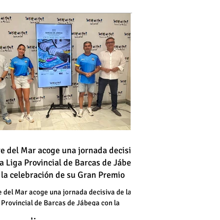
 vehículo en llamas atraviesa
re del Mar acoge una jornada decisiva
la Liga Provincial de Barcas de Jábega
a vía en Torre del Mar junto a
 la celebración de su Gran Premio
a gasolinera
 vehículo en llamas atraviesa
e del Mar acoge una jornada decisiva de la
 Provincial de Barcas de Jábega con la
a vía en Torre del Mar junto a
bración de su Gran Premio