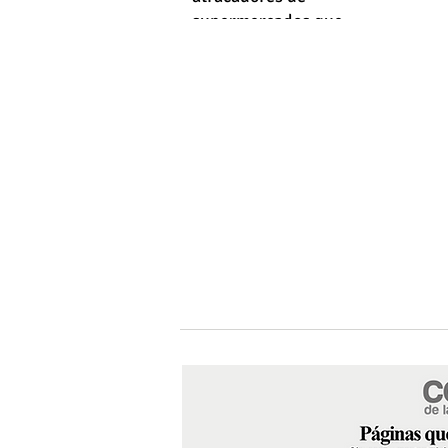
supermercados que
empleaba machetes y fusiles
simulados