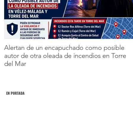
servicios de
atención infantil
Encabezado 2
para apoyar a
1
2
3
4
5
familias de Vélez-
Málaga
Alertan de un encapuchado como posible
autor de otra oleada de incendios en Torre
del Mar
EN PORTADA