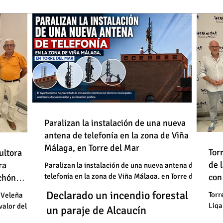
de
Paralizan la instalación de una nueva
antena de telefonía en la zona de Viña
: "En
Málaga, en Torre del Mar
Un
Declarado un incendio forestal en
 basura"
Tor
ultora
de
de 
un
ra
un paraje de Alcaucín
Paralizan la instalación de una nueva antena de
telefonía en la zona de Viña Málaga, en Torre del
con
uchón
: "En
un
Mar
Un
Declarado un incendio forestal en
 basura"
Torr
 Veleña
Liga
valor del
un
un paraje de Alcaucín
cele