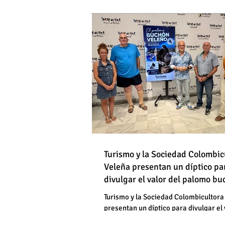
DE HOMBRES
Destapan una "falsedad" 
Óscar Medina y José Pino
Torrox sí se paga tasa de
Turismo y la Sociedad Colombic
Destapan una "falsedad" 
Veleña presentan un díptico pa
divulgar el valor del palomo b
Óscar Medina y José Pino
veleño
Torrox sí se paga tasa de
Turismo y la Sociedad Colombicultora
presentan un díptico para divulgar el 
palomo buchón veleño