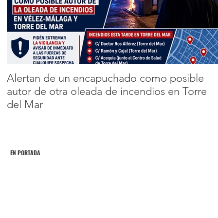
en servicio sus
lavapiés y
Encabezado 2
mantendrá
1
2
3
4
5
cerradas las
duchas de playas
Alertan de un encapuchado como posible
autor de otra oleada de incendios en Torre
del Mar
EN PORTADA