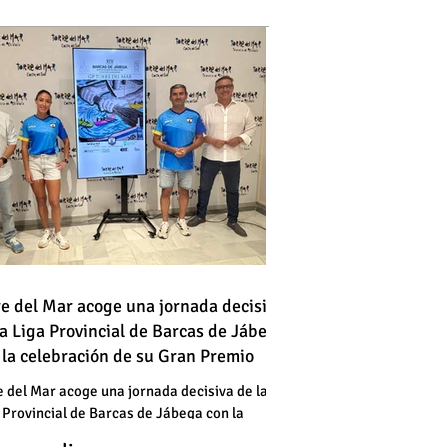
 vehículo en llamas atraviesa
re del Mar acoge una jornada decisiva
la Liga Provincial de Barcas de Jábega
a vía en Torre del Mar junto a
 la celebración de su Gran Premio
a gasolinera
 vehículo en llamas atraviesa
e del Mar acoge una jornada decisiva de la
 Provincial de Barcas de Jábega con la
a vía en Torre del Mar junto a
bración de su Gran Premio