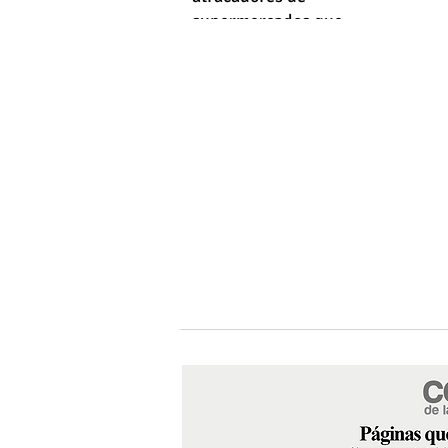
supermercados que
empleaba machetes y fusiles
simulados