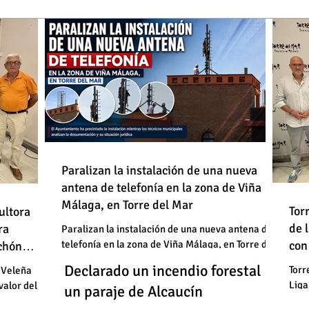
de
Paralizan la instalación de una nueva
antena de telefonía en la zona de Viña
: "En
Málaga, en Torre del Mar
Un
Declarado un incendio forestal en
 basura"
Tor
ultora
de
de 
un
ra
un paraje de Alcaucín
Paralizan la instalación de una nueva antena de
telefonía en la zona de Viña Málaga, en Torre del
con
uchón
: "En
un
Mar
Un
Declarado un incendio forestal en
 basura"
Torr
 Veleña
Liga
valor del
un
un paraje de Alcaucín
cele