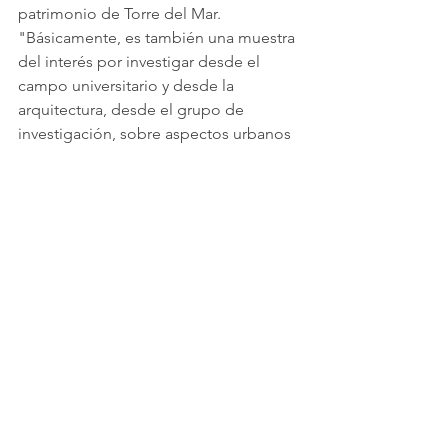
patrimonio de Torre del Mar. 
"Básicamente, es también una muestra 
del interés por investigar desde el 
campo universitario y desde la 
arquitectura, desde el grupo de 
investigación, sobre aspectos urbanos 
y del patrimonio de la ciudad de Torre 
del Mar", afirmó.
Por último, agradeció la acogida que 
ha tenido la exposición: "Nada más, 
agradecer la propuesta y la acogida 
que hemos tenido con esta 
exposición".