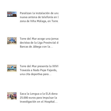
buchón veleño
Paralizan la instalación de una
nueva antena de telefonía en la
zona de Viña Málaga, en Torre
del Mar
Torre del Mar acoge una jornada
decisiva de la Liga Provincial de
Barcas de Jábega con la
celebración de su Gran Premio
Torre del Mar presenta la XXVI
Travesía a Nado Pepe Fajardo,
una cita deportiva para
mantener vivo su legado
Saca la Lengua a la ELA dona
25.000 euros para impulsar la
investigación en el Hospital
Virgen del Rocío