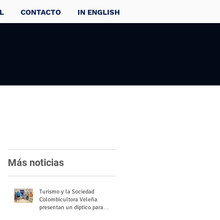
L
CONTACTO
IN ENGLISH
Más noticias
Turismo y la Sociedad
Colombicultora Veleña
presentan un díptico para
divulgar el valor del palomo