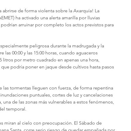
 abrirse de forma violenta sobre la Axarquía! La 
MET) ha activado una alerta amarilla por lluvias 
 podrían arruinar por completo los actos previstos para 
especialmente peligrosa durante la madrugada y la 
e las 00:00 y las 15:00 horas, cuando aguaceros 
5 litros por metro cuadrado en apenas una hora, 
que podría poner en jaque desde cultivos hasta pasos 
e las tormentas lleguen con fuerza, de forma repentina 
 inundaciones puntuales, cortes de luz y cancelaciones 
ía, una de las zonas más vulnerables a estos fenómenos, 
del temporal.
es miran al cielo con preocupación. El Sábado de 
emana Santa, corre serio riesgo de quedar empañada por 