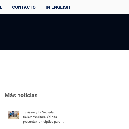
L
CONTACTO
IN ENGLISH
Más noticias
Turismo y la Sociedad
Colombicultora Veleña
presentan un díptico para
divulgar el valor del palomo