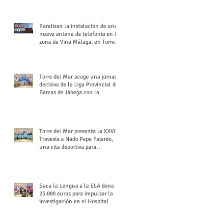
buchón veleño
Paralizan la instalación de una
nueva antena de telefonía en la
zona de Viña Málaga, en Torre
del Mar
Torre del Mar acoge una jornada
decisiva de la Liga Provincial de
Barcas de Jábega con la
celebración de su Gran Premio
Torre del Mar presenta la XXVI
Travesía a Nado Pepe Fajardo,
una cita deportiva para
mantener vivo su legado
Saca la Lengua a la ELA dona
25.000 euros para impulsar la
investigación en el Hospital
Virgen del Rocío