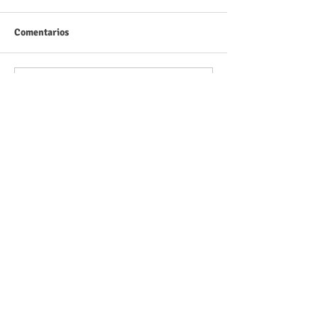
Comentarios
Escribir un comentario...