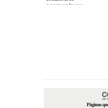
supermercados que
empleaba machetes y fusiles
simulados