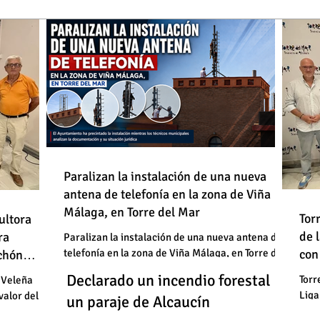
de
Paralizan la instalación de una nueva
antena de telefonía en la zona de Viña
: "En
Málaga, en Torre del Mar
Un
Declarado un incendio forestal en
 basura"
Tor
ultora
de
de 
un
ra
un paraje de Alcaucín
Paralizan la instalación de una nueva antena de
telefonía en la zona de Viña Málaga, en Torre del
con
uchón
: "En
un
Mar
Un
Declarado un incendio forestal en
 basura"
Torr
 Veleña
Liga
valor del
un
un paraje de Alcaucín
cele