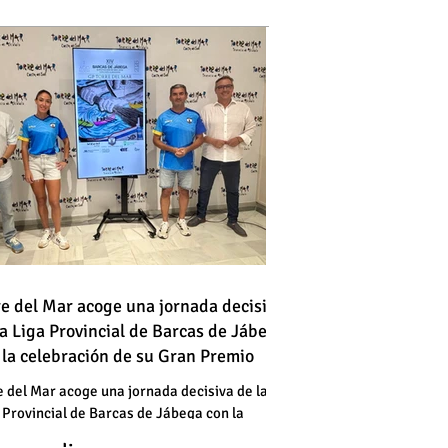
 vehículo en llamas atraviesa
re del Mar acoge una jornada decisiva
la Liga Provincial de Barcas de Jábega
a vía en Torre del Mar junto a
 la celebración de su Gran Premio
a gasolinera
 vehículo en llamas atraviesa
e del Mar acoge una jornada decisiva de la
 Provincial de Barcas de Jábega con la
a vía en Torre del Mar junto a
bración de su Gran Premio