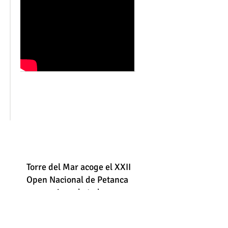
a
Torre del Mar acoge el XXII
Open Nacional de Petanca
con equipos de toda
España