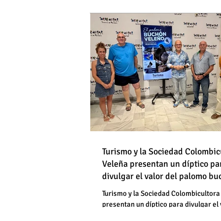
DE HOMBRES
Destapan una "falsedad" 
Óscar Medina y José Pino
Torrox sí se paga tasa de
Turismo y la Sociedad Colombic
Destapan una "falsedad" 
Veleña presentan un díptico pa
divulgar el valor del palomo b
Óscar Medina y José Pino
veleño
Torrox sí se paga tasa de
Turismo y la Sociedad Colombicultora
presentan un díptico para divulgar el 
palomo buchón veleño