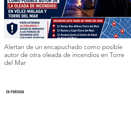
SIGMA, el multi
platino dúo de
Encabezado 2
música electrónic
13
14
15
16
17
Alertan de un encapuchado como posible
autor de otra oleada de incendios en Torre
del Mar
EN PORTADA