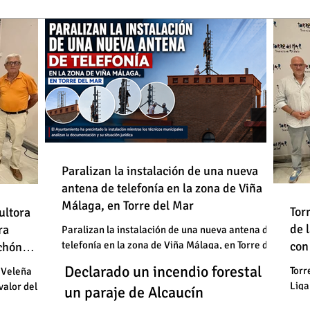
de
Paralizan la instalación de una nueva
antena de telefonía en la zona de Viña
: "En
Málaga, en Torre del Mar
Un
Declarado un incendio forestal en
 basura"
Tor
ultora
de
de 
un
ra
un paraje de Alcaucín
Paralizan la instalación de una nueva antena de
telefonía en la zona de Viña Málaga, en Torre del
con
uchón
: "En
un
Mar
Un
Declarado un incendio forestal en
 basura"
Torr
 Veleña
Liga
valor del
un
un paraje de Alcaucín
cele