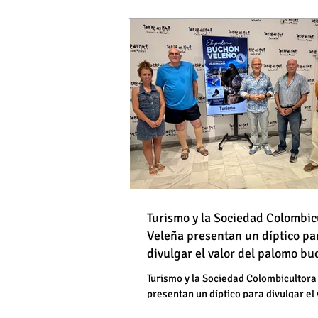
DE HOMBRES
Destapan una "falsedad" 
Óscar Medina y José Pino
Torrox sí se paga tasa de
Turismo y la Sociedad Colombic
Destapan una "falsedad" 
Veleña presentan un díptico pa
divulgar el valor del palomo b
Óscar Medina y José Pino
veleño
Torrox sí se paga tasa de
Turismo y la Sociedad Colombicultora
presentan un díptico para divulgar el 
palomo buchón veleño