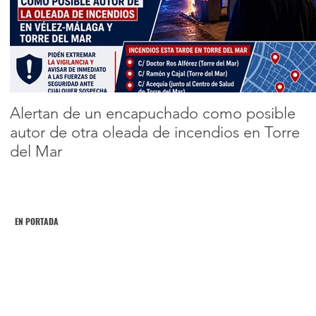
de residuos
procedentes de
Encabezado 2
construcción y
1
2
demolición en la
Axarquía
Alertan de un encapuchado como posible
autor de otra oleada de incendios en Torre
del Mar
EN PORTADA