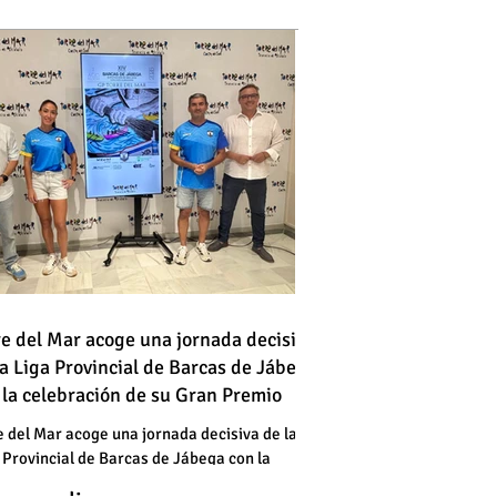
 vehículo en llamas atraviesa
re del Mar acoge una jornada decisiva
la Liga Provincial de Barcas de Jábega
a vía en Torre del Mar junto a
 la celebración de su Gran Premio
a gasolinera
 vehículo en llamas atraviesa
e del Mar acoge una jornada decisiva de la
 Provincial de Barcas de Jábega con la
a vía en Torre del Mar junto a
bración de su Gran Premio