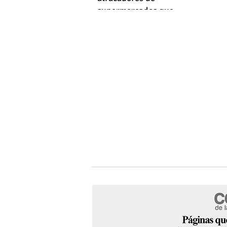
supermercados que
empleaba machetes y fusiles
simulados