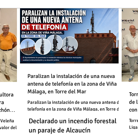
de
Paralizan la instalación de una nueva
antena de telefonía en la zona de Viña
: "En
Málaga, en Torre del Mar
Un
Declarado un incendio forestal en
 basura"
Tor
ultora
de
de 
un
ra
un paraje de Alcaucín
Paralizan la instalación de una nueva antena de
telefonía en la zona de Viña Málaga, en Torre del
con
uchón
: "En
un
Mar
Un
Declarado un incendio forestal en
 basura"
Torr
 Veleña
Liga
valor del
un
un paraje de Alcaucín
cele