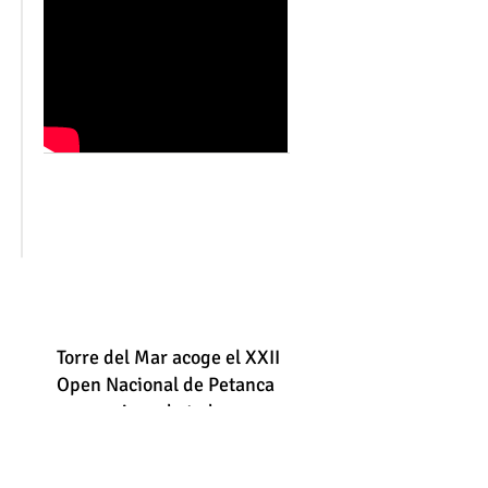
y
Torre del Mar acoge el XXII
Open Nacional de Petanca
con equipos de toda
España