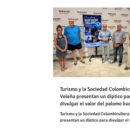
DE HOMBRES
Destapan una "falsedad" 
Óscar Medina y José Pino
Torrox sí se paga tasa de
Turismo y la Sociedad Colombic
Destapan una "falsedad" 
Veleña presentan un díptico pa
divulgar el valor del palomo b
Óscar Medina y José Pino
veleño
Torrox sí se paga tasa de
Turismo y la Sociedad Colombicultora
presentan un díptico para divulgar el 
palomo buchón veleño