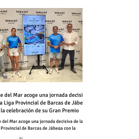
 vehículo en llamas atraviesa
re del Mar acoge una jornada decisiva
la Liga Provincial de Barcas de Jábega
a vía en Torre del Mar junto a
 la celebración de su Gran Premio
a gasolinera
 vehículo en llamas atraviesa
e del Mar acoge una jornada decisiva de la
 Provincial de Barcas de Jábega con la
a vía en Torre del Mar junto a
bración de su Gran Premio