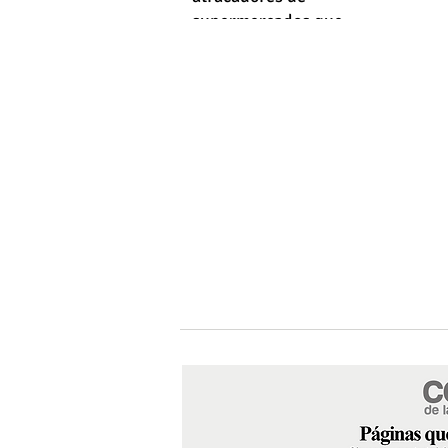
supermercados que
empleaba machetes y fusiles
simulados