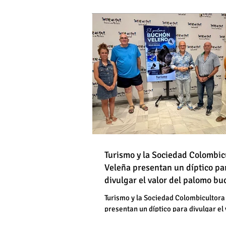
DE HOMBRES
Destapan una "falsedad" 
Óscar Medina y José Pino
Torrox sí se paga tasa de
Turismo y la Sociedad Colombic
Destapan una "falsedad" 
Veleña presentan un díptico pa
divulgar el valor del palomo b
Óscar Medina y José Pino
veleño
Torrox sí se paga tasa de
Turismo y la Sociedad Colombicultora
presentan un díptico para divulgar el 
palomo buchón veleño