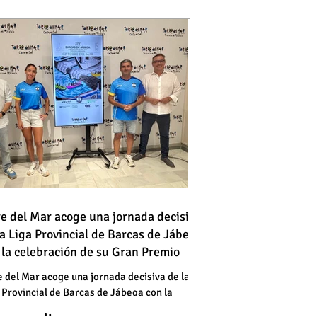
 vehículo en llamas atraviesa
re del Mar acoge una jornada decisiva
la Liga Provincial de Barcas de Jábega
a vía en Torre del Mar junto a
 la celebración de su Gran Premio
a gasolinera
 vehículo en llamas atraviesa
e del Mar acoge una jornada decisiva de la
 Provincial de Barcas de Jábega con la
a vía en Torre del Mar junto a
bración de su Gran Premio