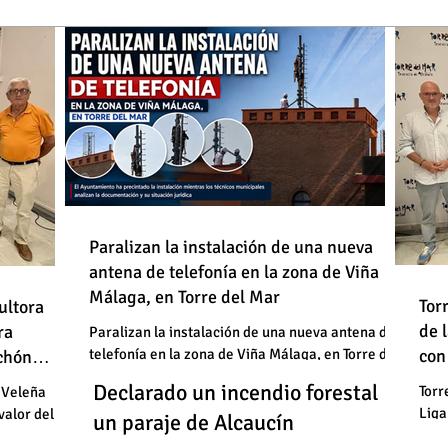
de
Paralizan la instalación de una nueva
antena de telefonía en la zona de Viña
: "En
Málaga, en Torre del Mar
Un
Declarado un incendio forestal en
 basura"
Tor
ultora
de
de 
un
ra
un paraje de Alcaucín
Paralizan la instalación de una nueva antena de
telefonía en la zona de Viña Málaga, en Torre del
con
uchón
: "En
un
Mar
Un
Declarado un incendio forestal en
 basura"
Torr
 Veleña
Liga
valor del
un
un paraje de Alcaucín
cele