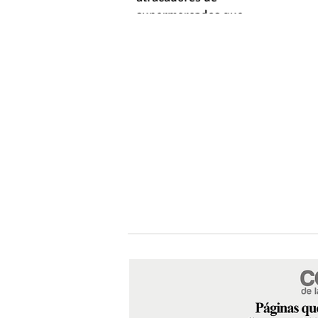
supermercados que
empleaba machetes y fusiles
simulados