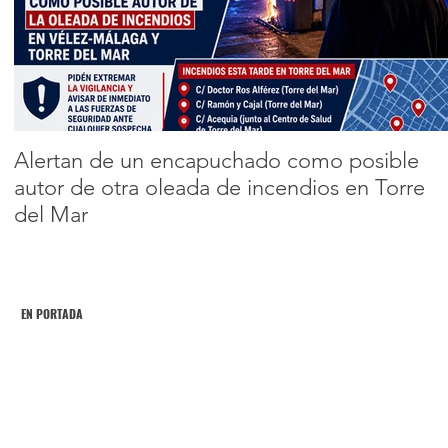
Torre del Mar:
Destroza el
Encabezado 2
semáforo y el
4
5
6
7
8
mobiliario
Alertan de un encapuchado como posible
autor de otra oleada de incendios en Torre
del Mar
EN PORTADA