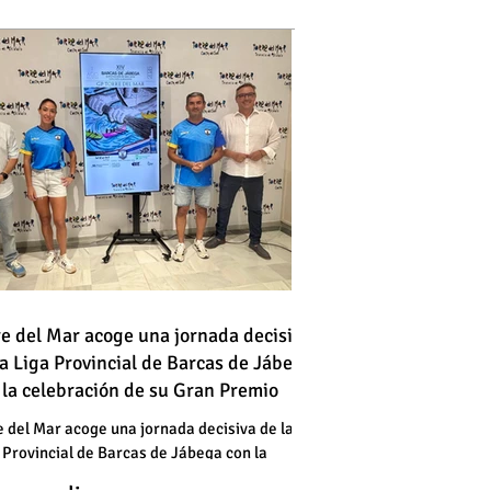
 vehículo en llamas atraviesa
re del Mar acoge una jornada decisiva
la Liga Provincial de Barcas de Jábega
a vía en Torre del Mar junto a
 la celebración de su Gran Premio
a gasolinera
 vehículo en llamas atraviesa
e del Mar acoge una jornada decisiva de la
 Provincial de Barcas de Jábega con la
a vía en Torre del Mar junto a
bración de su Gran Premio