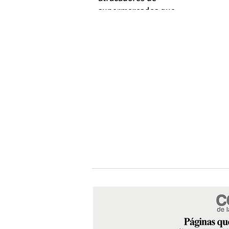
supermercados que
empleaba machetes y fusiles
simulados