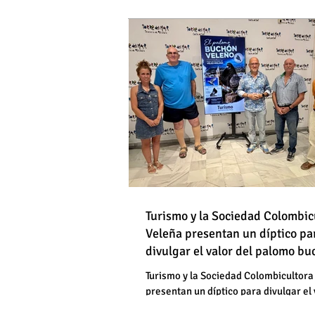
DE HOMBRES
Destapan una "falsedad" 
Óscar Medina y José Pino
Torrox sí se paga tasa de
Turismo y la Sociedad Colombic
Destapan una "falsedad" 
Veleña presentan un díptico pa
divulgar el valor del palomo b
Óscar Medina y José Pino
veleño
Torrox sí se paga tasa de
Turismo y la Sociedad Colombicultora
presentan un díptico para divulgar el 
palomo buchón veleño