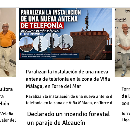
de
Paralizan la instalación de una nueva
antena de telefonía en la zona de Viña
: "En
Málaga, en Torre del Mar
Un
Declarado un incendio forestal en
 basura"
Tor
ultora
de
de 
un
ra
un paraje de Alcaucín
Paralizan la instalación de una nueva antena de
telefonía en la zona de Viña Málaga, en Torre del
con
uchón
: "En
un
Mar
Un
Declarado un incendio forestal en
 basura"
Torr
 Veleña
Liga
valor del
un
un paraje de Alcaucín
cele