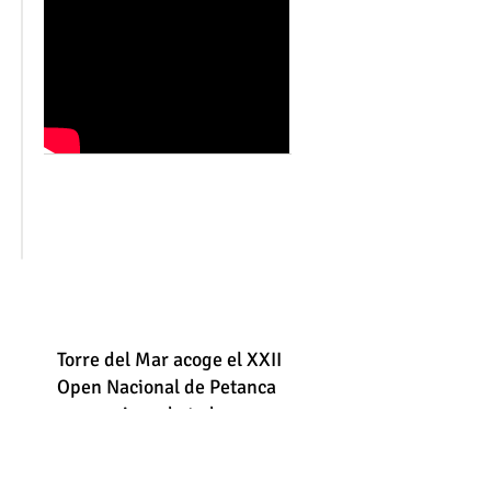
o
Torre del Mar acoge el XXII
Open Nacional de Petanca
con equipos de toda
España