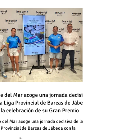
 vehículo en llamas atraviesa
re del Mar acoge una jornada decisiva
la Liga Provincial de Barcas de Jábega
a vía en Torre del Mar junto a
 la celebración de su Gran Premio
a gasolinera
 vehículo en llamas atraviesa
e del Mar acoge una jornada decisiva de la
 Provincial de Barcas de Jábega con la
a vía en Torre del Mar junto a
bración de su Gran Premio