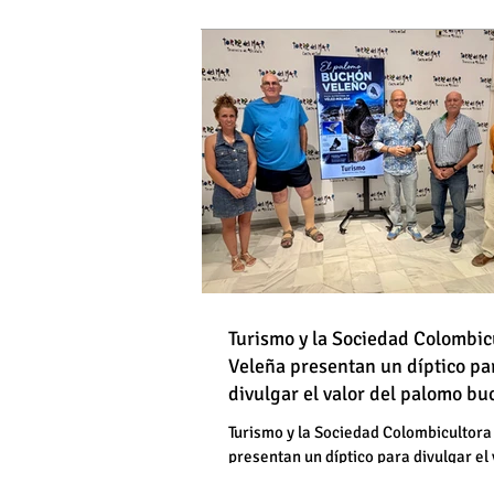
DE HOMBRES
Destapan una "falsedad" 
Óscar Medina y José Pino
Torrox sí se paga tasa de
Turismo y la Sociedad Colombic
Destapan una "falsedad" 
Veleña presentan un díptico pa
divulgar el valor del palomo b
Óscar Medina y José Pino
veleño
Torrox sí se paga tasa de
Turismo y la Sociedad Colombicultora
presentan un díptico para divulgar el 
palomo buchón veleño