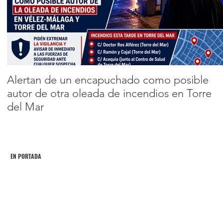
Melilla han sentid
el terremoto de
Encabezado 2
Alborán de hoy
1
2
3
4
con intensidad III
Alertan de un encapuchado como posible
autor de otra oleada de incendios en Torre
del Mar
EN PORTADA