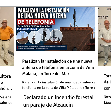
de
Paralizan la instalación de una nueva
antena de telefonía en la zona de Viña
: "En
Málaga, en Torre del Mar
Un
Declarado un incendio forestal en
 basura"
Tor
ultora
de
de 
un
ra
un paraje de Alcaucín
Paralizan la instalación de una nueva antena de
telefonía en la zona de Viña Málaga, en Torre del
con
uchón
: "En
un
Mar
Un
Declarado un incendio forestal en
 basura"
Torr
 Veleña
Liga
valor del
un
un paraje de Alcaucín
cele