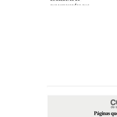
supermercados que
empleaba machetes y fusiles
simulados