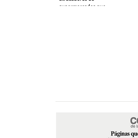
supermercados que
empleaba machetes y fusiles
simulados