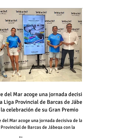
 vehículo en llamas atraviesa
re del Mar acoge una jornada decisiva
la Liga Provincial de Barcas de Jábega
a vía en Torre del Mar junto a
 la celebración de su Gran Premio
a gasolinera
 vehículo en llamas atraviesa
e del Mar acoge una jornada decisiva de la
 Provincial de Barcas de Jábega con la
a vía en Torre del Mar junto a
bración de su Gran Premio