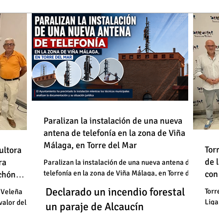
de
Paralizan la instalación de una nueva
antena de telefonía en la zona de Viña
: "En
Málaga, en Torre del Mar
Un
Declarado un incendio forestal en
 basura"
Tor
ultora
de
de 
un
ra
un paraje de Alcaucín
Paralizan la instalación de una nueva antena de
telefonía en la zona de Viña Málaga, en Torre del
con
uchón
: "En
un
Mar
Un
Declarado un incendio forestal en
 basura"
Torr
 Veleña
Liga
valor del
un
un paraje de Alcaucín
cele