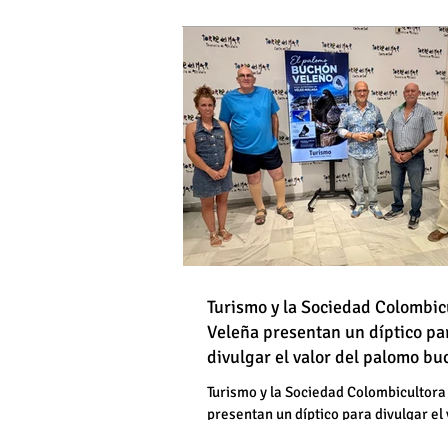
DE HOMBRES
Destapan una "falsedad" 
Óscar Medina y José Pino
Torrox sí se paga tasa de
Turismo y la Sociedad Colombic
Destapan una "falsedad" 
Veleña presentan un díptico pa
divulgar el valor del palomo b
Óscar Medina y José Pino
veleño
Torrox sí se paga tasa de
Turismo y la Sociedad Colombicultora
presentan un díptico para divulgar el 
palomo buchón veleño