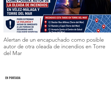
primer equipo
femenino de
Encabezado 2
ciclismo de
carretera de
Andalucía
Alertan de un encapuchado como posible
autor de otra oleada de incendios en Torre
del Mar
EN PORTADA