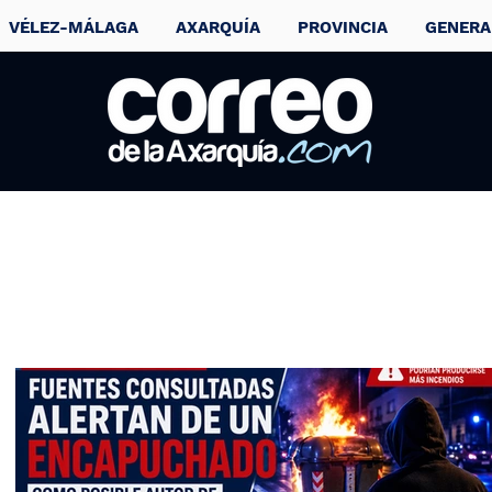
VÉLEZ-MÁLAGA
AXARQUÍA
PROVINCIA
GENERA
La torreña Marta
López ficha por el