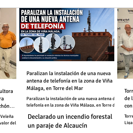
de
Paralizan la instalación de una nueva
antena de telefonía en la zona de Viña
: "En
Málaga, en Torre del Mar
Un
Declarado un incendio forestal en
 basura"
Tor
ultora
de
de 
un
ra
un paraje de Alcaucín
Paralizan la instalación de una nueva antena de
telefonía en la zona de Viña Málaga, en Torre del
con
uchón
: "En
un
Mar
Un
Declarado un incendio forestal en
 basura"
Torr
 Veleña
Liga
valor del
un
un paraje de Alcaucín
cele