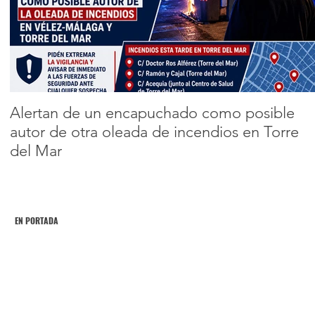
agresiones
sexuales bajo
Encabezado 2
sumisión química
3
4
5
6
7
en la Axarquía
Alertan de un encapuchado como posible
autor de otra oleada de incendios en Torre
del Mar
EN PORTADA