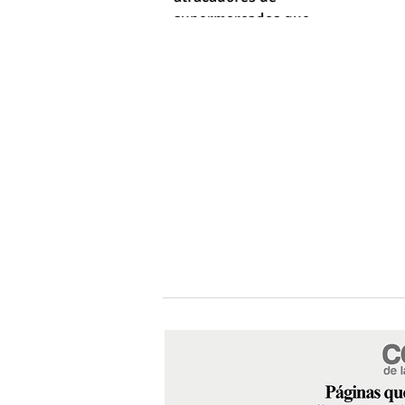
supermercados que
empleaba machetes y fusiles
simulados