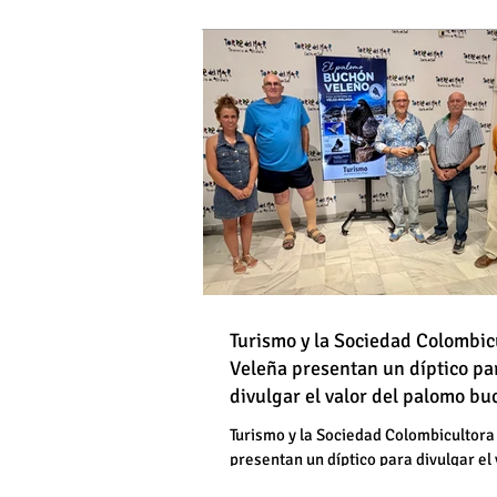
DE HOMBRES
Destapan una "falsedad" 
Óscar Medina y José Pino
Torrox sí se paga tasa de
Turismo y la Sociedad Colombic
Destapan una "falsedad" 
Veleña presentan un díptico pa
divulgar el valor del palomo b
Óscar Medina y José Pino
veleño
Torrox sí se paga tasa de
Turismo y la Sociedad Colombicultora
presentan un díptico para divulgar el 
palomo buchón veleño