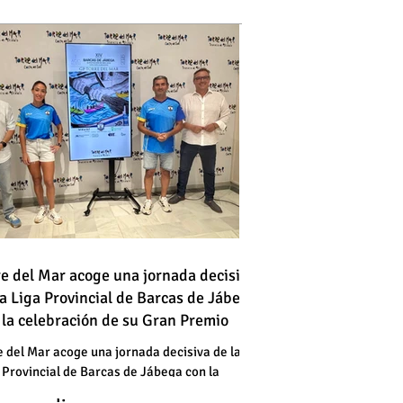
 vehículo en llamas atraviesa
re del Mar acoge una jornada decisiva
la Liga Provincial de Barcas de Jábega
a vía en Torre del Mar junto a
 la celebración de su Gran Premio
a gasolinera
 vehículo en llamas atraviesa
e del Mar acoge una jornada decisiva de la
 Provincial de Barcas de Jábega con la
a vía en Torre del Mar junto a
bración de su Gran Premio