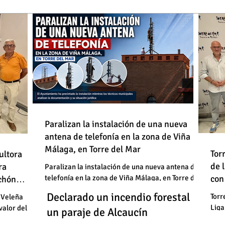
de
Paralizan la instalación de una nueva
antena de telefonía en la zona de Viña
: "En
Málaga, en Torre del Mar
Un
Declarado un incendio forestal en
 basura"
Tor
ultora
de
de 
un
ra
un paraje de Alcaucín
Paralizan la instalación de una nueva antena de
telefonía en la zona de Viña Málaga, en Torre del
con
uchón
: "En
un
Mar
Un
Declarado un incendio forestal en
 basura"
Torr
 Veleña
Liga
valor del
un
un paraje de Alcaucín
cele