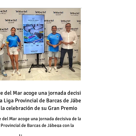
 vehículo en llamas atraviesa
re del Mar acoge una jornada decisiva
la Liga Provincial de Barcas de Jábega
a vía en Torre del Mar junto a
 la celebración de su Gran Premio
a gasolinera
 vehículo en llamas atraviesa
e del Mar acoge una jornada decisiva de la
 Provincial de Barcas de Jábega con la
a vía en Torre del Mar junto a
bración de su Gran Premio