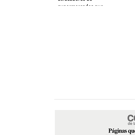
supermercados que
empleaba machetes y fusiles
simulados