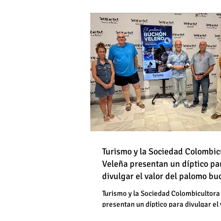
DE HOMBRES
Destapan una "falsedad" 
Óscar Medina y José Pino
Torrox sí se paga tasa de
Turismo y la Sociedad Colombic
Destapan una "falsedad" 
Veleña presentan un díptico pa
divulgar el valor del palomo b
Óscar Medina y José Pino
veleño
Torrox sí se paga tasa de
Turismo y la Sociedad Colombicultora
presentan un díptico para divulgar el 
palomo buchón veleño