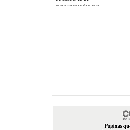
supermercados que
empleaba machetes y fusiles
simulados