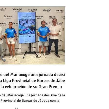
 vehículo en llamas atraviesa
re del Mar acoge una jornada decisiva
la Liga Provincial de Barcas de Jábega
a vía en Torre del Mar junto a
 la celebración de su Gran Premio
a gasolinera
 vehículo en llamas atraviesa
e del Mar acoge una jornada decisiva de la
 Provincial de Barcas de Jábega con la
a vía en Torre del Mar junto a
bración de su Gran Premio