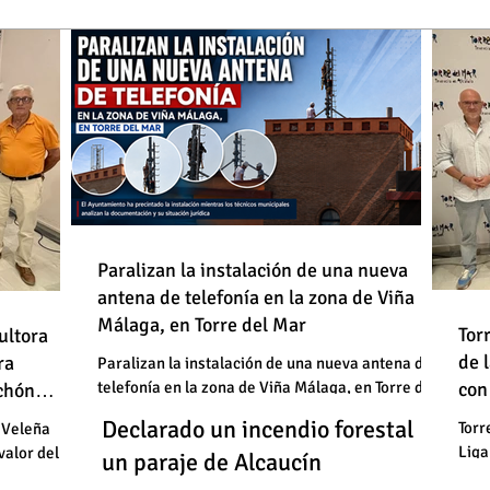
de
Paralizan la instalación de una nueva
antena de telefonía en la zona de Viña
: "En
Málaga, en Torre del Mar
Un
Declarado un incendio forestal en
 basura"
Tor
ultora
de
de 
un
ra
un paraje de Alcaucín
Paralizan la instalación de una nueva antena de
telefonía en la zona de Viña Málaga, en Torre del
con
uchón
: "En
un
Mar
Un
Declarado un incendio forestal en
 basura"
Torr
 Veleña
Liga
valor del
un
un paraje de Alcaucín
cele