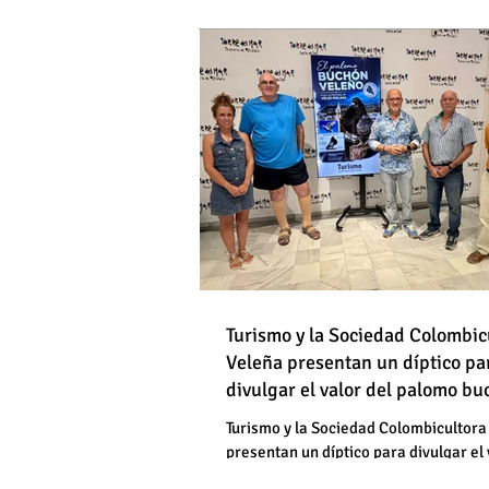
DE HOMBRES
Destapan una "falsedad" 
Óscar Medina y José Pino
Torrox sí se paga tasa de
Turismo y la Sociedad Colombic
Destapan una "falsedad" 
Veleña presentan un díptico pa
divulgar el valor del palomo b
Óscar Medina y José Pino
veleño
Torrox sí se paga tasa de
Turismo y la Sociedad Colombicultora
presentan un díptico para divulgar el 
palomo buchón veleño