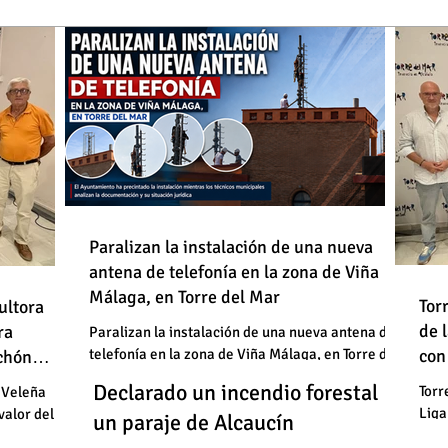
de
Paralizan la instalación de una nueva
antena de telefonía en la zona de Viña
: "En
Málaga, en Torre del Mar
Un
Declarado un incendio forestal en
 basura"
Tor
ultora
de
de 
un
ra
un paraje de Alcaucín
Paralizan la instalación de una nueva antena de
telefonía en la zona de Viña Málaga, en Torre del
con
uchón
: "En
un
Mar
Un
Declarado un incendio forestal en
 basura"
Torr
 Veleña
Liga
valor del
un
un paraje de Alcaucín
cele