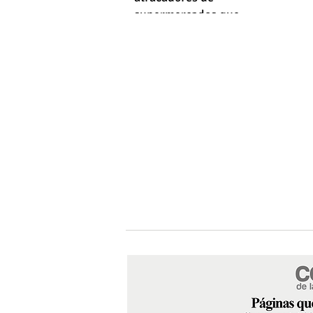
supermercados que
empleaba machetes y fusiles
simulados