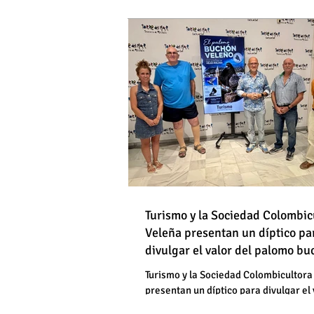
DE HOMBRES
Destapan una "falsedad" 
Óscar Medina y José Pino
Torrox sí se paga tasa de
Turismo y la Sociedad Colombic
Destapan una "falsedad" 
Veleña presentan un díptico pa
divulgar el valor del palomo b
Óscar Medina y José Pino
veleño
Torrox sí se paga tasa de
Turismo y la Sociedad Colombicultora
presentan un díptico para divulgar el 
palomo buchón veleño