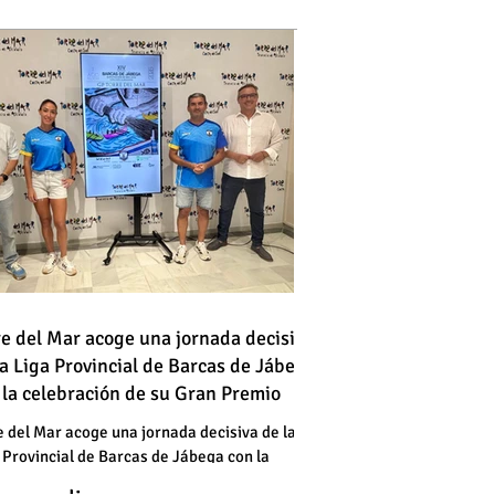
 vehículo en llamas atraviesa
re del Mar acoge una jornada decisiva
la Liga Provincial de Barcas de Jábega
a vía en Torre del Mar junto a
 la celebración de su Gran Premio
a gasolinera
 vehículo en llamas atraviesa
e del Mar acoge una jornada decisiva de la
 Provincial de Barcas de Jábega con la
a vía en Torre del Mar junto a
bración de su Gran Premio