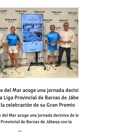
 vehículo en llamas atraviesa
re del Mar acoge una jornada decisiva
la Liga Provincial de Barcas de Jábega
a vía en Torre del Mar junto a
 la celebración de su Gran Premio
a gasolinera
 vehículo en llamas atraviesa
e del Mar acoge una jornada decisiva de la
 Provincial de Barcas de Jábega con la
a vía en Torre del Mar junto a
bración de su Gran Premio