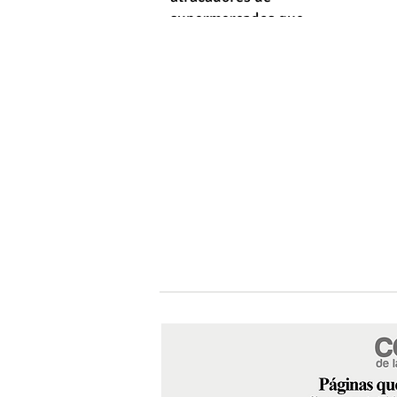
supermercados que
empleaba machetes y fusiles
simulados