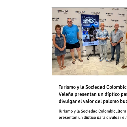
DE HOMBRES
Destapan una "falsedad" 
Óscar Medina y José Pino
Torrox sí se paga tasa de
Turismo y la Sociedad Colombic
Destapan una "falsedad" 
Veleña presentan un díptico pa
divulgar el valor del palomo b
Óscar Medina y José Pino
veleño
Torrox sí se paga tasa de
Turismo y la Sociedad Colombicultora
presentan un díptico para divulgar el 
palomo buchón veleño