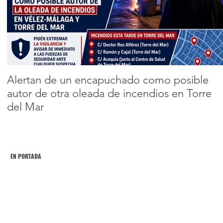
limpieza de aguas
superficiales con
Encabezado 2
una decena de
1
2
embarcaciones en
la costa axárquica
Alertan de un encapuchado como posible
autor de otra oleada de incendios en Torre
del Mar
EN PORTADA