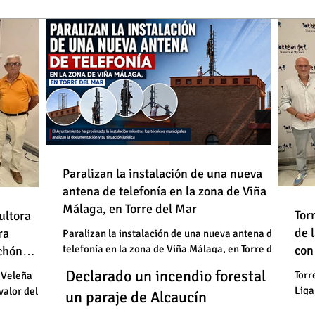
de
Paralizan la instalación de una nueva
antena de telefonía en la zona de Viña
: "En
Málaga, en Torre del Mar
Un
Declarado un incendio forestal en
 basura"
Tor
ultora
de
de 
un
ra
un paraje de Alcaucín
Paralizan la instalación de una nueva antena de
telefonía en la zona de Viña Málaga, en Torre del
con
uchón
: "En
un
Mar
Un
Declarado un incendio forestal en
 basura"
Torr
 Veleña
Liga
valor del
un
un paraje de Alcaucín
cele