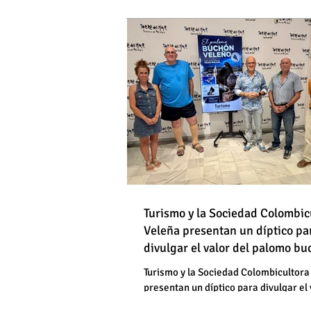
DE HOMBRES
Destapan una "falsedad" 
Óscar Medina y José Pino
Torrox sí se paga tasa de
Turismo y la Sociedad Colombic
Destapan una "falsedad" 
Veleña presentan un díptico pa
divulgar el valor del palomo b
Óscar Medina y José Pino
veleño
Torrox sí se paga tasa de
Turismo y la Sociedad Colombicultora
presentan un díptico para divulgar el 
palomo buchón veleño