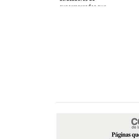
supermercados que
empleaba machetes y fusiles
simulados