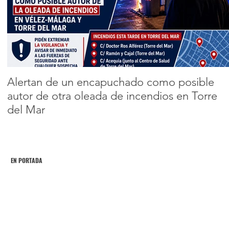
de residuos
procedentes de
Encabezado 2
construcción y
1
2
3
demolición en la
Axarquía
Alertan de un encapuchado como posible
autor de otra oleada de incendios en Torre
del Mar
EN PORTADA