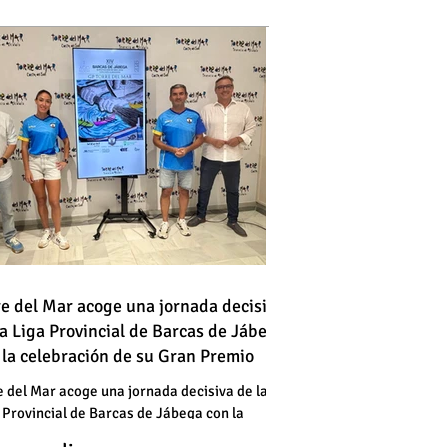
 vehículo en llamas atraviesa
re del Mar acoge una jornada decisiva
la Liga Provincial de Barcas de Jábega
a vía en Torre del Mar junto a
 la celebración de su Gran Premio
a gasolinera
 vehículo en llamas atraviesa
e del Mar acoge una jornada decisiva de la
 Provincial de Barcas de Jábega con la
a vía en Torre del Mar junto a
bración de su Gran Premio