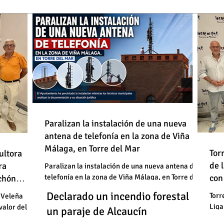
de
Paralizan la instalación de una nueva
antena de telefonía en la zona de Viña
: "En
Málaga, en Torre del Mar
Un
Declarado un incendio forestal en
 basura"
Tor
ultora
de
de 
un
ra
un paraje de Alcaucín
Paralizan la instalación de una nueva antena de
telefonía en la zona de Viña Málaga, en Torre del
con
uchón
: "En
un
Mar
Un
Declarado un incendio forestal en
 basura"
Torr
 Veleña
Liga
valor del
un
un paraje de Alcaucín
cele