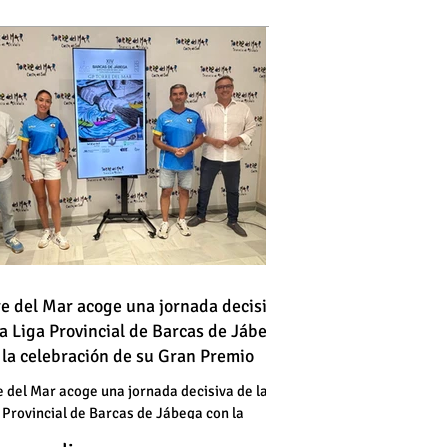
 vehículo en llamas atraviesa
re del Mar acoge una jornada decisiva
la Liga Provincial de Barcas de Jábega
a vía en Torre del Mar junto a
 la celebración de su Gran Premio
a gasolinera
 vehículo en llamas atraviesa
e del Mar acoge una jornada decisiva de la
 Provincial de Barcas de Jábega con la
a vía en Torre del Mar junto a
bración de su Gran Premio