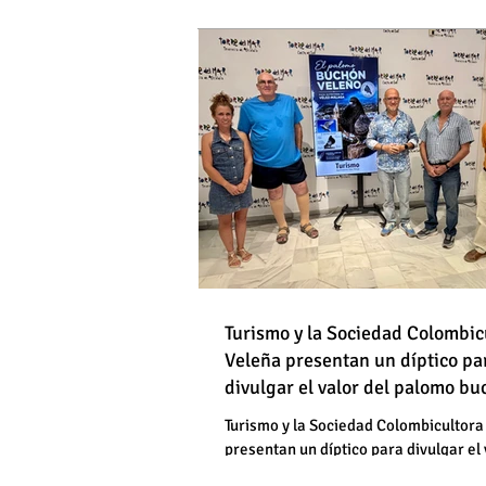
DE HOMBRES
Destapan una "falsedad" 
Óscar Medina y José Pino
Torrox sí se paga tasa de
Turismo y la Sociedad Colombic
Destapan una "falsedad" 
Veleña presentan un díptico pa
divulgar el valor del palomo b
Óscar Medina y José Pino
veleño
Torrox sí se paga tasa de
Turismo y la Sociedad Colombicultora
presentan un díptico para divulgar el 
palomo buchón veleño