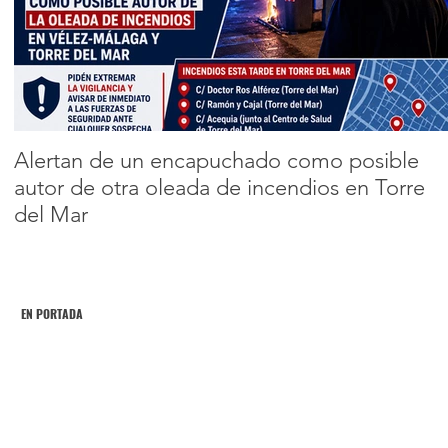
Nyno Vargas y
Elsa Ríos, actuará
Encabezado 2
en la Feria de
1
2
Torre del Mar
Alertan de un encapuchado como posible
autor de otra oleada de incendios en Torre
del Mar
EN PORTADA