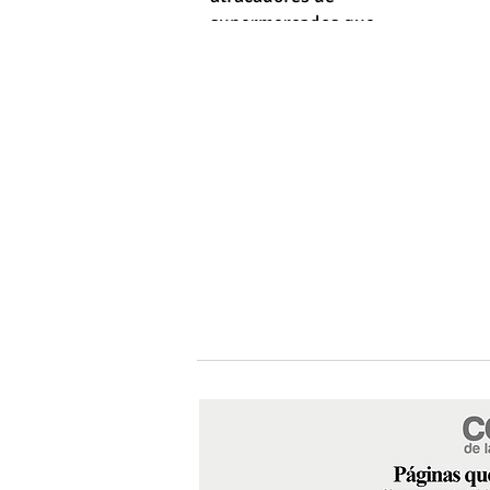
supermercados que
empleaba machetes y fusiles
simulados