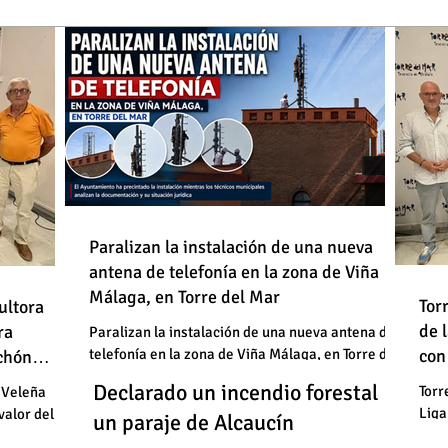
de
Paralizan la instalación de una nueva
antena de telefonía en la zona de Viña
: "En
Málaga, en Torre del Mar
Un
Declarado un incendio forestal en
 basura"
Tor
ultora
de
de 
un
ra
un paraje de Alcaucín
Paralizan la instalación de una nueva antena de
telefonía en la zona de Viña Málaga, en Torre del
con
uchón
: "En
un
Mar
Un
Declarado un incendio forestal en
 basura"
Torr
 Veleña
Liga
valor del
un
un paraje de Alcaucín
cele