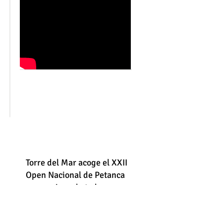
n
Torre del Mar acoge el XXII
Open Nacional de Petanca
con equipos de toda
España