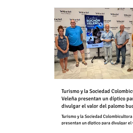
DE HOMBRES
Destapan una "falsedad" 
Óscar Medina y José Pino
Torrox sí se paga tasa de
Turismo y la Sociedad Colombic
Destapan una "falsedad" 
Veleña presentan un díptico pa
divulgar el valor del palomo b
Óscar Medina y José Pino
veleño
Torrox sí se paga tasa de
Turismo y la Sociedad Colombicultora
presentan un díptico para divulgar el 
palomo buchón veleño