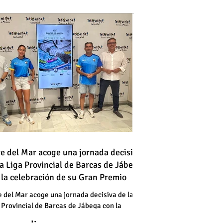
 vehículo en llamas atraviesa
re del Mar acoge una jornada decisiva
la Liga Provincial de Barcas de Jábega
a vía en Torre del Mar junto a
 la celebración de su Gran Premio
a gasolinera
 vehículo en llamas atraviesa
e del Mar acoge una jornada decisiva de la
 Provincial de Barcas de Jábega con la
a vía en Torre del Mar junto a
bración de su Gran Premio