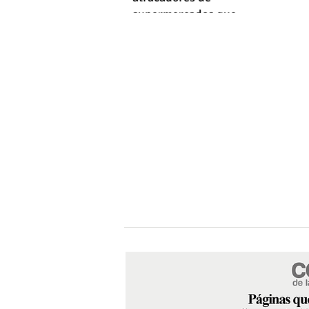
supermercados que
empleaba machetes y fusiles
simulados