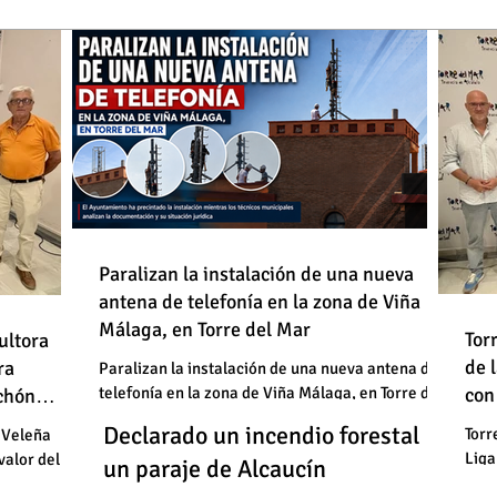
de
Paralizan la instalación de una nueva
antena de telefonía en la zona de Viña
: "En
Málaga, en Torre del Mar
Un
Declarado un incendio forestal en
 basura"
Tor
ultora
de
de 
un
ra
un paraje de Alcaucín
Paralizan la instalación de una nueva antena de
telefonía en la zona de Viña Málaga, en Torre del
con
uchón
: "En
un
Mar
Un
Declarado un incendio forestal en
 basura"
Torr
 Veleña
Liga
valor del
un
un paraje de Alcaucín
cele