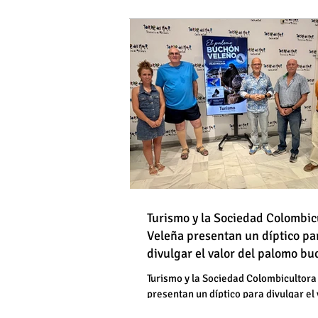
DE HOMBRES
Destapan una "falsedad" 
Óscar Medina y José Pino
Torrox sí se paga tasa de
Turismo y la Sociedad Colombic
Destapan una "falsedad" 
Veleña presentan un díptico pa
divulgar el valor del palomo b
Óscar Medina y José Pino
veleño
Torrox sí se paga tasa de
Turismo y la Sociedad Colombicultora
presentan un díptico para divulgar el 
palomo buchón veleño