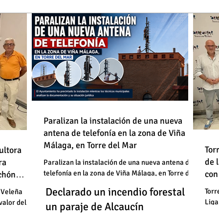
de
Paralizan la instalación de una nueva
antena de telefonía en la zona de Viña
: "En
Málaga, en Torre del Mar
Un
Declarado un incendio forestal en
 basura"
Tor
ultora
de
de 
un
ra
un paraje de Alcaucín
Paralizan la instalación de una nueva antena de
telefonía en la zona de Viña Málaga, en Torre del
con
uchón
: "En
un
Mar
Un
Declarado un incendio forestal en
 basura"
Torr
 Veleña
Liga
valor del
un
un paraje de Alcaucín
cele