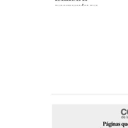
supermercados que
empleaba machetes y fusiles
simulados