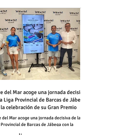
 vehículo en llamas atraviesa
re del Mar acoge una jornada decisiva
la Liga Provincial de Barcas de Jábega
a vía en Torre del Mar junto a
 la celebración de su Gran Premio
a gasolinera
 vehículo en llamas atraviesa
e del Mar acoge una jornada decisiva de la
 Provincial de Barcas de Jábega con la
a vía en Torre del Mar junto a
bración de su Gran Premio