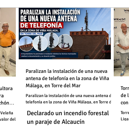
de
Paralizan la instalación de una nueva
antena de telefonía en la zona de Viña
: "En
Málaga, en Torre del Mar
Un
Declarado un incendio forestal en
 basura"
Tor
ultora
de
de 
un
ra
un paraje de Alcaucín
Paralizan la instalación de una nueva antena de
telefonía en la zona de Viña Málaga, en Torre del
con
uchón
: "En
un
Mar
Un
Declarado un incendio forestal en
 basura"
Torr
 Veleña
Liga
valor del
un
un paraje de Alcaucín
cele