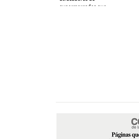
supermercados que
empleaba machetes y fusiles
simulados