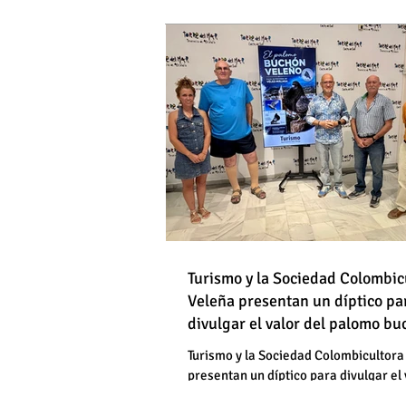
DE HOMBRES
Destapan una "falsedad" 
Óscar Medina y José Pino
Torrox sí se paga tasa de
Turismo y la Sociedad Colombic
Destapan una "falsedad" 
Veleña presentan un díptico pa
divulgar el valor del palomo b
Óscar Medina y José Pino
veleño
Torrox sí se paga tasa de
Turismo y la Sociedad Colombicultora
presentan un díptico para divulgar el 
palomo buchón veleño