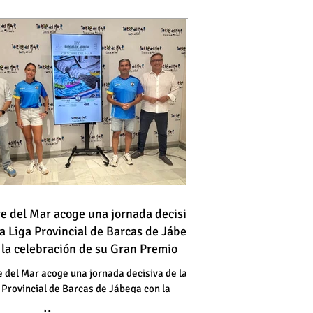
 vehículo en llamas atraviesa
re del Mar acoge una jornada decisiva
la Liga Provincial de Barcas de Jábega
a vía en Torre del Mar junto a
 la celebración de su Gran Premio
a gasolinera
 vehículo en llamas atraviesa
e del Mar acoge una jornada decisiva de la
 Provincial de Barcas de Jábega con la
a vía en Torre del Mar junto a
bración de su Gran Premio