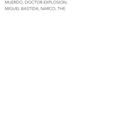
MUERDO, DOCTOR EXPLOSION, 
MIGUEL BASTIDA, NARCO, THE 
GULPS, DREMEN, LA REGADERA y 
muchos más.
El lunes 24 de abril se anunciará la 
división por días de su cartel.
Comentarios
Escribir un comentario...