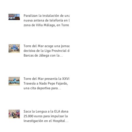
buchón veleño
Paralizan la instalación de una
nueva antena de telefonía en la
zona de Viña Málaga, en Torre
del Mar
Torre del Mar acoge una jornada
decisiva de la Liga Provincial de
Barcas de Jábega con la
celebración de su Gran Premio
Torre del Mar presenta la XXVI
Travesía a Nado Pepe Fajardo,
una cita deportiva para
mantener vivo su legado
Saca la Lengua a la ELA dona
25.000 euros para impulsar la
investigación en el Hospital
Virgen del Rocío