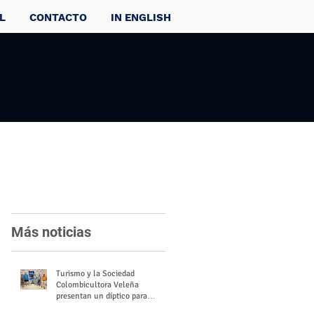
L
CONTACTO
IN ENGLISH
Más noticias
Turismo y la Sociedad
Colombicultora Veleña
presentan un díptico para
divulgar el valor del palomo