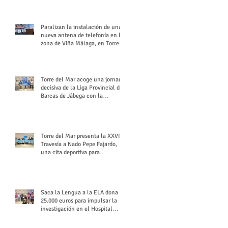
buchón veleño
Paralizan la instalación de una
nueva antena de telefonía en la
zona de Viña Málaga, en Torre
del Mar
Torre del Mar acoge una jornada
decisiva de la Liga Provincial de
Barcas de Jábega con la
celebración de su Gran Premio
Torre del Mar presenta la XXVI
Travesía a Nado Pepe Fajardo,
una cita deportiva para
mantener vivo su legado
Saca la Lengua a la ELA dona
25.000 euros para impulsar la
investigación en el Hospital
Virgen del Rocío