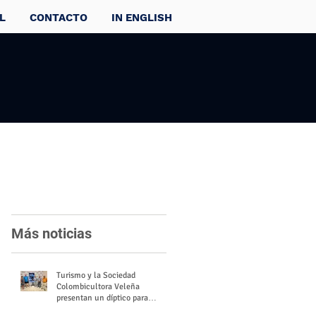
L
CONTACTO
IN ENGLISH
Más noticias
Turismo y la Sociedad
Colombicultora Veleña
presentan un díptico para
divulgar el valor del palomo