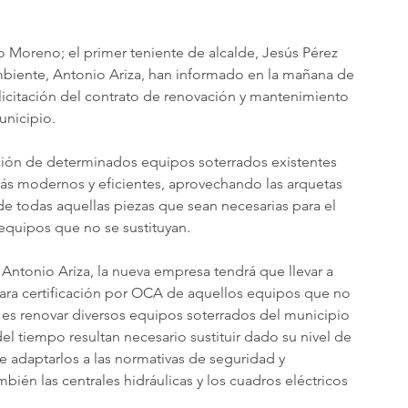
o Moreno; el primer teniente de alcalde, Jesús Pérez 
mbiente, Antonio Ariza, han informado en la mañana de 
 licitación del contrato de renovación y mantenimiento 
nicipio. 
tución de determinados equipos soterrados existentes 
s modernos y eficientes, aprovechando las arquetas 
de todas aquellas piezas que sean necesarias para el 
quipos que no se sustituyan. 
ntonio Ariza, la nueva empresa tendrá que llevar a 
ara certificación por OCA de aquellos equipos que no 
vo es renovar diversos equipos soterrados del municipio 
l tiempo resultan necesario sustituir dado su nivel de 
e adaptarlos a las normativas de seguridad y 
bién las centrales hidráulicas y los cuadros eléctricos 