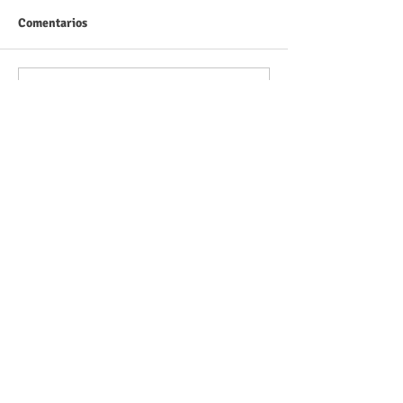
Comentarios
Escribir un comentario...