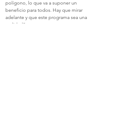
polígono, lo que va a suponer un 
beneficio para todos. Hay que mirar 
adelante y que este programa sea una 
realidad”.
Finalmente, Alberto Jiménez, director 
de PROAMB, afirmaba que “los 
resultados de la campaña demuestran 
la gran acogida que ha tenido este 
certificado sostenible, con más de 200 
empresas adheridas. Ahora damos un 
paso más en colaboración con las 
asociaciones de comerciantes de Torre 
del Mar y Vélez-Málaga, lo que nos va a 
dar un valor añadido en materia de 
sostenibilidad”.