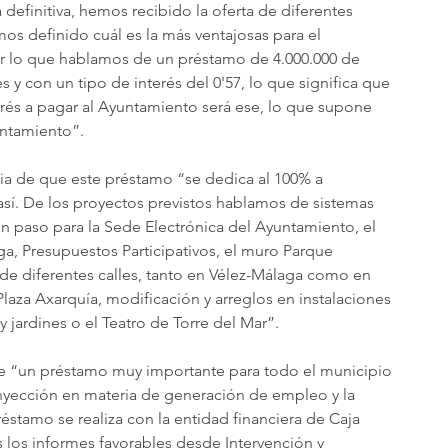
efinitiva, hemos recibido la oferta de diferentes 
mos definido cuál es la más ventajosas para el 
r lo que hablamos de un préstamo de 4.000.000 de 
y con un tipo de interés del 0'57, lo que significa que 
erés a pagar al Ayuntamiento será ese, lo que supone 
untamiento”.
cia de que este préstamo “se dedica al 100% a 
 así. De los proyectos previstos hablamos de sistemas 
n paso para la Sede Electrónica del Ayuntamiento, el 
a, Presupuestos Participativos, el muro Parque 
de diferentes calles, tanto en Vélez-Málaga como en 
laza Axarquía, modificación y arreglos en instalaciones 
 jardines o el Teatro de Torre del Mar”.
 de “un préstamo muy importante para todo el municipio 
nyección en materia de generación de empleo y la 
stamo se realiza con la entidad financiera de Caja 
 los informes favorables desde Intervención y 