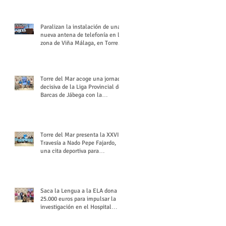
buchón veleño
Paralizan la instalación de una
nueva antena de telefonía en la
zona de Viña Málaga, en Torre
del Mar
Torre del Mar acoge una jornada
decisiva de la Liga Provincial de
Barcas de Jábega con la
celebración de su Gran Premio
Torre del Mar presenta la XXVI
Travesía a Nado Pepe Fajardo,
una cita deportiva para
mantener vivo su legado
Saca la Lengua a la ELA dona
25.000 euros para impulsar la
investigación en el Hospital
Virgen del Rocío