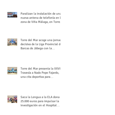
buchón veleño
Paralizan la instalación de una
nueva antena de telefonía en la
zona de Viña Málaga, en Torre
del Mar
Torre del Mar acoge una jornada
decisiva de la Liga Provincial de
Barcas de Jábega con la
celebración de su Gran Premio
Torre del Mar presenta la XXVI
Travesía a Nado Pepe Fajardo,
una cita deportiva para
mantener vivo su legado
Saca la Lengua a la ELA dona
25.000 euros para impulsar la
investigación en el Hospital
Virgen del Rocío