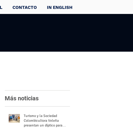
L
CONTACTO
IN ENGLISH
Más noticias
Turismo y la Sociedad
Colombicultora Veleña
presentan un díptico para
divulgar el valor del palomo