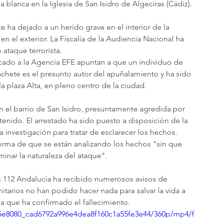
blanca en la Iglesia de San Isidro de Algeciras (Cádiz). 
e ha dejado a un herido grave en el interior de la 
en el exterior. La Fiscalía de la Audiencia Nacional ha 
ataque terrorista.
cado a la Agencia EFE apuntan a que un individuo de 
hete es el presunto autor del apuñalamiento y ha sido 
a plaza Alta, en pleno centro de la ciudad.
 el barrio de San Isidro, presuntamente agredida por 
enido. El arrestado ha sido puesto a disposición de la 
a investigación para tratar de esclarecer los hechos. 
nforma de que se están analizando los hechos "sin que 
inar la naturaleza del ataque".
 112 Andalucía ha recibido numerosos avisos de 
nitarios no han podido hacer nada para salvar la vida a 
l la que ha confirmado el fallecimiento.
o/5e8080_cad6792a996e4dea8f160c1a55fe3e44/360p/mp4/f