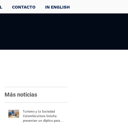
L
CONTACTO
IN ENGLISH
Más noticias
Turismo y la Sociedad
Colombicultora Veleña
presentan un díptico para
divulgar el valor del palomo