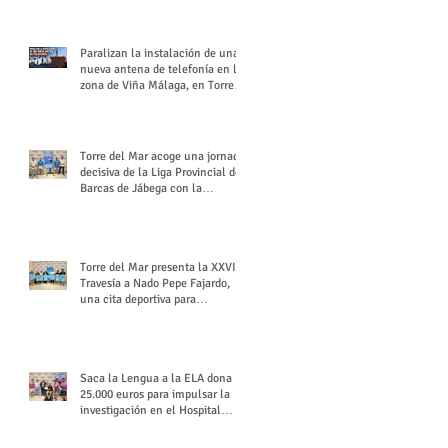
buchón veleño
Paralizan la instalación de una
nueva antena de telefonía en la
zona de Viña Málaga, en Torre
del Mar
Torre del Mar acoge una jornada
decisiva de la Liga Provincial de
Barcas de Jábega con la
celebración de su Gran Premio
Torre del Mar presenta la XXVI
Travesía a Nado Pepe Fajardo,
una cita deportiva para
mantener vivo su legado
Saca la Lengua a la ELA dona
25.000 euros para impulsar la
investigación en el Hospital
Virgen del Rocío