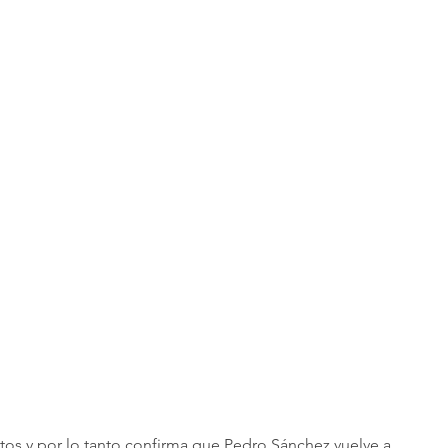
os y por lo tanto confirma que Pedro Sánchez vuelve a 