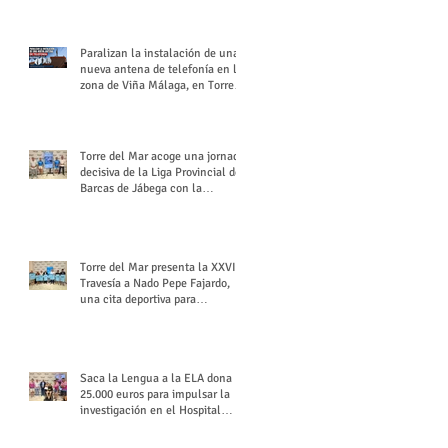
buchón veleño
Paralizan la instalación de una
nueva antena de telefonía en la
zona de Viña Málaga, en Torre
del Mar
Torre del Mar acoge una jornada
decisiva de la Liga Provincial de
Barcas de Jábega con la
celebración de su Gran Premio
Torre del Mar presenta la XXVI
Travesía a Nado Pepe Fajardo,
una cita deportiva para
mantener vivo su legado
Saca la Lengua a la ELA dona
25.000 euros para impulsar la
investigación en el Hospital
Virgen del Rocío