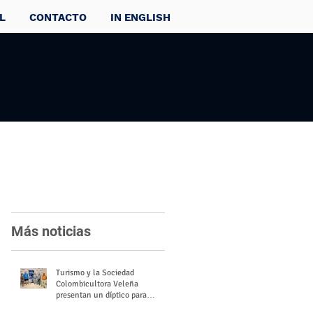
L
CONTACTO
IN ENGLISH
Más noticias
Turismo y la Sociedad
Colombicultora Veleña
presentan un díptico para
divulgar el valor del palomo