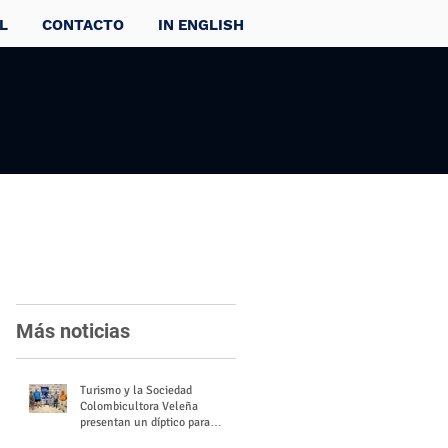
L
CONTACTO
IN ENGLISH
Más noticias
Turismo y la Sociedad
Colombicultora Veleña
presentan un díptico para
divulgar el valor del palomo