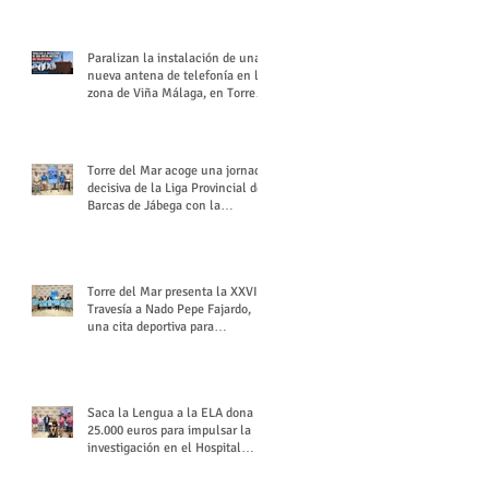
buchón veleño
Paralizan la instalación de una
nueva antena de telefonía en la
zona de Viña Málaga, en Torre
del Mar
Torre del Mar acoge una jornada
decisiva de la Liga Provincial de
Barcas de Jábega con la
celebración de su Gran Premio
Torre del Mar presenta la XXVI
Travesía a Nado Pepe Fajardo,
una cita deportiva para
mantener vivo su legado
Saca la Lengua a la ELA dona
25.000 euros para impulsar la
investigación en el Hospital
Virgen del Rocío