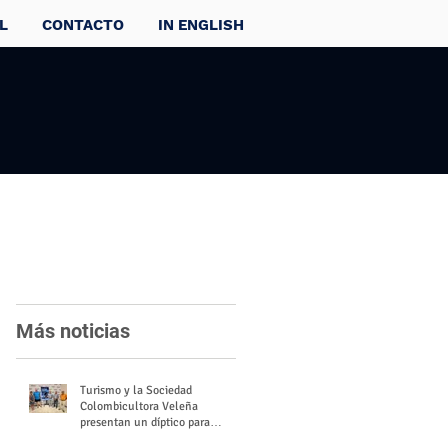
L
CONTACTO
IN ENGLISH
Más noticias
Turismo y la Sociedad
Colombicultora Veleña
presentan un díptico para
divulgar el valor del palomo