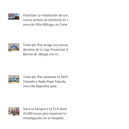
buchón veleño
Paralizan la instalación de una
nueva antena de telefonía en la
zona de Viña Málaga, en Torre
del Mar
Torre del Mar acoge una jornada
decisiva de la Liga Provincial de
Barcas de Jábega con la
celebración de su Gran Premio
Torre del Mar presenta la XXVI
Travesía a Nado Pepe Fajardo,
una cita deportiva para
mantener vivo su legado
Saca la Lengua a la ELA dona
25.000 euros para impulsar la
investigación en el Hospital
Virgen del Rocío