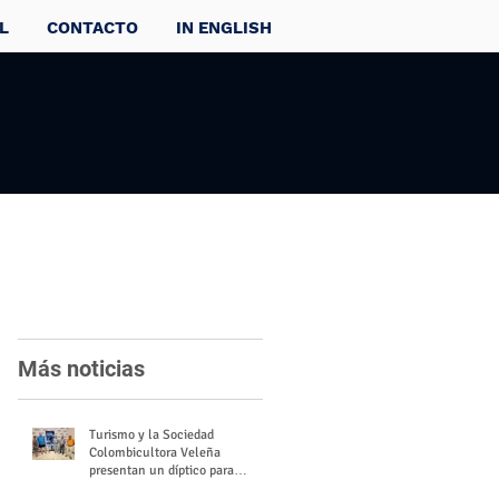
L
CONTACTO
IN ENGLISH
Más noticias
Turismo y la Sociedad
Colombicultora Veleña
presentan un díptico para
divulgar el valor del palomo