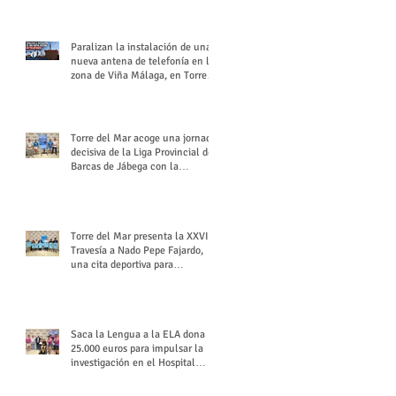
buchón veleño
Paralizan la instalación de una
nueva antena de telefonía en la
zona de Viña Málaga, en Torre
del Mar
Torre del Mar acoge una jornada
decisiva de la Liga Provincial de
Barcas de Jábega con la
celebración de su Gran Premio
Torre del Mar presenta la XXVI
Travesía a Nado Pepe Fajardo,
una cita deportiva para
mantener vivo su legado
Saca la Lengua a la ELA dona
25.000 euros para impulsar la
investigación en el Hospital
Virgen del Rocío