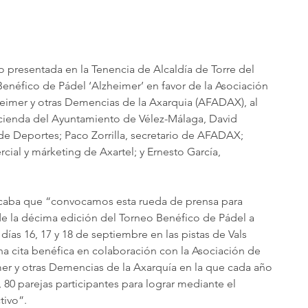
o presentada en la Tenencia de Alcaldía de Torre del 
enéfico de Pádel ‘Alzheimer’ en favor de la Asociación 
eimer y otras Demencias de la Axarquia (AFADAX), al 
acienda del Ayuntamiento de Vélez-Málaga, David 
de Deportes; Paco Zorrilla, secretario de AFADAX; 
al y márketing de Axartel; y Ernesto García, 
icaba que “convocamos esta rueda de prensa para 
de la décima edición del Torneo Benéfico de Pádel a 
días 16, 17 y 18 de septiembre en las pistas de Vals 
na cita benéfica en colaboración con la Asociación de 
er y otras Demencias de la Axarquía en la que cada año 
0, 80 parejas participantes para lograr mediante el 
tivo”.