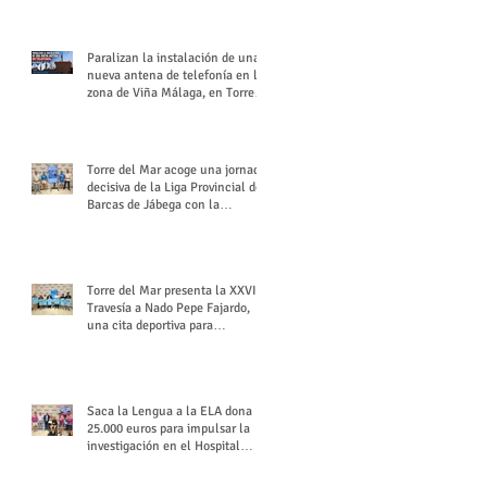
buchón veleño
Paralizan la instalación de una
nueva antena de telefonía en la
zona de Viña Málaga, en Torre
del Mar
Torre del Mar acoge una jornada
decisiva de la Liga Provincial de
Barcas de Jábega con la
celebración de su Gran Premio
Torre del Mar presenta la XXVI
Travesía a Nado Pepe Fajardo,
una cita deportiva para
mantener vivo su legado
Saca la Lengua a la ELA dona
25.000 euros para impulsar la
investigación en el Hospital
Virgen del Rocío