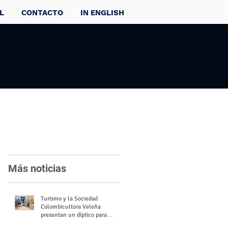
L
CONTACTO
IN ENGLISH
Más noticias
Turismo y la Sociedad
Colombicultora Veleña
presentan un díptico para
divulgar el valor del palomo