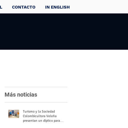
L
CONTACTO
IN ENGLISH
Más noticias
Turismo y la Sociedad
Colombicultora Veleña
presentan un díptico para
divulgar el valor del palomo