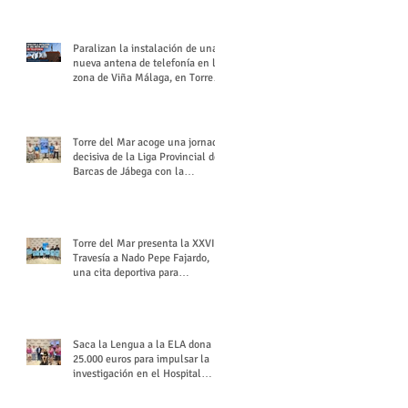
buchón veleño
Paralizan la instalación de una
nueva antena de telefonía en la
zona de Viña Málaga, en Torre
del Mar
Torre del Mar acoge una jornada
decisiva de la Liga Provincial de
Barcas de Jábega con la
celebración de su Gran Premio
Torre del Mar presenta la XXVI
Travesía a Nado Pepe Fajardo,
una cita deportiva para
mantener vivo su legado
Saca la Lengua a la ELA dona
25.000 euros para impulsar la
investigación en el Hospital
Virgen del Rocío