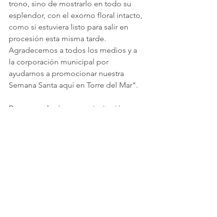
trono, sino de mostrarlo en todo su 
esplendor, con el exorno floral intacto, 
como si estuviera listo para salir en 
procesión esta misma tarde. 
Agradecemos a todos los medios y a 
la corporación municipal por 
ayudarnos a promocionar nuestra 
Semana Santa aquí en Torre del Mar".
Bravo concluyó con una invitación 
abierta a todos: "Invitamos a todo el 
mundo a que nos acompañe en los 
días que quedan de Semana Santa: 
Miércoles Santo, Jueves Santo, Viernes 
Santo y Domingo de Resurrección. Les 
esperamos en Vélez-Málaga para 
compartir nuestra tradición".