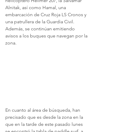
helicóptero Helimer 207, la Salvamar 
Alnitak, así como Hamal, una 
embarcación de Cruz Roja LS Cronos y 
una patrullera de la Guardia Civil. 
Además, se continúan emitiendo 
avisos a los buques que navegan por la 
zona.
En cuanto al área de búsqueda, han 
precisado que es desde la zona en la 
que en la tarde de este pasado lunes 
se encontró la tabla de paddle surf, a 