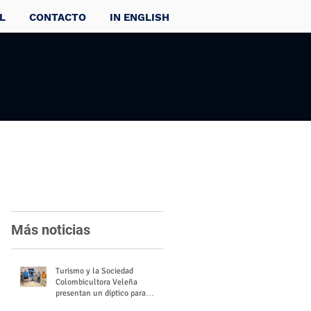
L
CONTACTO
IN ENGLISH
Más noticias
Turismo y la Sociedad
Colombicultora Veleña
presentan un díptico para
divulgar el valor del palomo