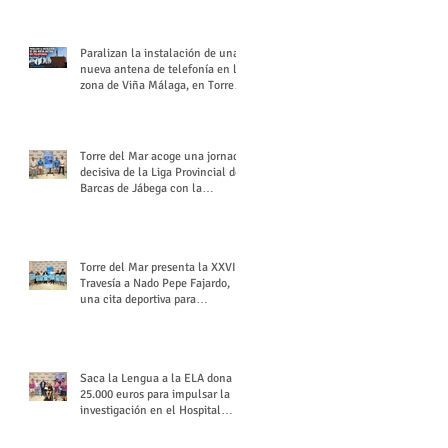
buchón veleño
Paralizan la instalación de una
nueva antena de telefonía en la
zona de Viña Málaga, en Torre
del Mar
Torre del Mar acoge una jornada
decisiva de la Liga Provincial de
Barcas de Jábega con la
celebración de su Gran Premio
Torre del Mar presenta la XXVI
Travesía a Nado Pepe Fajardo,
una cita deportiva para
mantener vivo su legado
Saca la Lengua a la ELA dona
25.000 euros para impulsar la
investigación en el Hospital
Virgen del Rocío