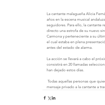
La cantante malagueña Alicia Ferná
años en la escena musical andaluza,
seguidores. Para ello, la cantante r
directo una estrofa de su nuevo si
Carmona y perteneciente a su últi
el cual estaba en plena presentaci
antes del estado de alarma.
La acción se llevará a cabo el pró
consistirá en 20 llamadas seleccion
han dejado estos días.
 Todas aquellas personas que quieran participar en esta acción tendrán que enviar un 
mensaje privado a la cantante a tr