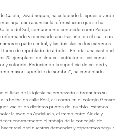
 de Caleta, David Segura, ha celebrado la apuesta verde 
mos aquí para anunciar la reforestación que se ha 
de Caleta del Sol, comúnmente conocido como Parque 
 reformando y renovando año tras año, en el cual, con 
mos su parte central, y las dos alas en los extremos 
l turno de repoblado de árboles. En total una cantidad 
mos 20 ejemplares de almeces autóctonos, así como 
dor y colorido. Reduciendo la superficie de césped y 
 como mayor superficie de sombra”, ha comentado 
l ficus de la iglesia ha empezado a brotar tras su 
 a la hecha en calle Real, así como en el colegio Genaro 
rques vacíos en distintos puntos del pueblo. Estamos 
lar la avenida Andalucía, el tramo entre Alexia y 
adecer enormemente el trabajo de la concejala de 
 hacer realidad nuestras demandas y esperemos seguir 