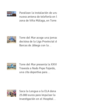
buchón veleño
Paralizan la instalación de una
nueva antena de telefonía en la
zona de Viña Málaga, en Torre
del Mar
Torre del Mar acoge una jornada
decisiva de la Liga Provincial de
Barcas de Jábega con la
celebración de su Gran Premio
Torre del Mar presenta la XXVI
Travesía a Nado Pepe Fajardo,
una cita deportiva para
mantener vivo su legado
Saca la Lengua a la ELA dona
25.000 euros para impulsar la
investigación en el Hospital
Virgen del Rocío