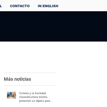
L
CONTACTO
IN ENGLISH
Más noticias
Turismo y la Sociedad
Colombicultora Veleña
presentan un díptico para
divulgar el valor del palomo