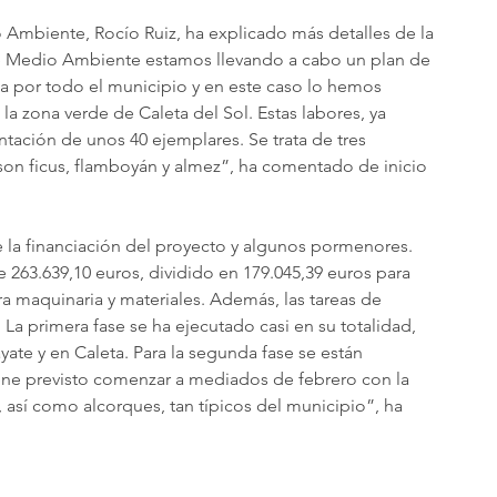
o Ambiente, Rocío Ruiz, ha explicado más detalles de la 
e Medio Ambiente estamos llevando a cabo un plan de 
a por todo el municipio y en este caso lo hemos 
a zona verde de Caleta del Sol. Estas labores, ya 
ntación de unos 40 ejemplares. Se trata de tres 
son ficus, flamboyán y almez”, ha comentado de inicio 
 la financiación del proyecto y algunos pormenores. 
de 263.639,10 euros, dividido en 179.045,39 euros para 
a maquinaria y materiales. Además, las tareas de 
 La primera fase se ha ejecutado casi en su totalidad, 
ate y en Caleta. Para la segunda fase se están 
iene previsto comenzar a mediados de febrero con la 
 así como alcorques, tan típicos del municipio”, ha 