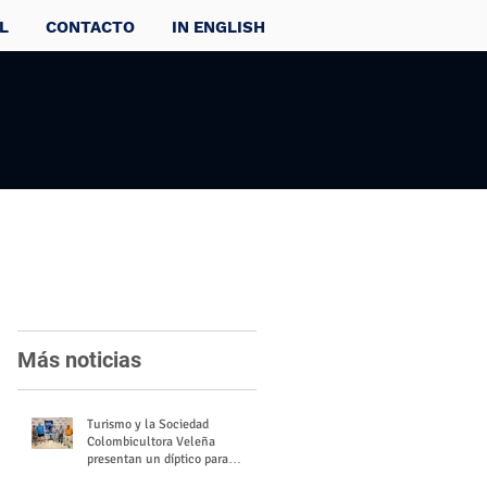
L
CONTACTO
IN ENGLISH
Más noticias
Turismo y la Sociedad
Colombicultora Veleña
presentan un díptico para
divulgar el valor del palomo