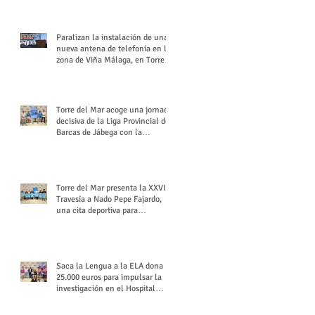
buchón veleño
Paralizan la instalación de una
nueva antena de telefonía en la
zona de Viña Málaga, en Torre
del Mar
Torre del Mar acoge una jornada
decisiva de la Liga Provincial de
Barcas de Jábega con la
celebración de su Gran Premio
Torre del Mar presenta la XXVI
Travesía a Nado Pepe Fajardo,
una cita deportiva para
mantener vivo su legado
Saca la Lengua a la ELA dona
25.000 euros para impulsar la
investigación en el Hospital
Virgen del Rocío