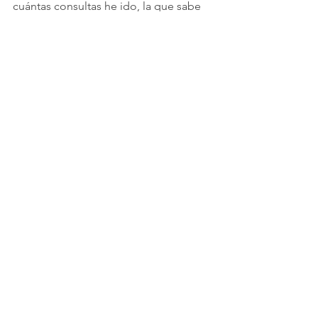
cuántas consultas he ido, la que sabe 
esas cosas es mi mujer, Irene, a esa 
que mi madre supuestamente critica 
(...) La vida de mi madre es una gran 
mentira". 
Comentarios
Escribir un comentario...