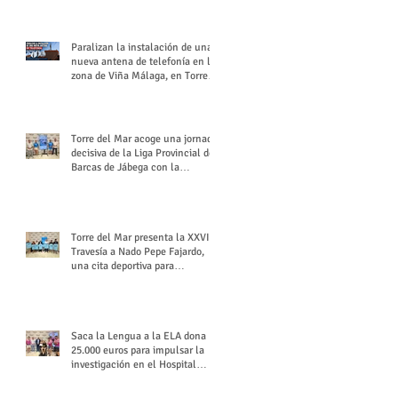
buchón veleño
Paralizan la instalación de una
nueva antena de telefonía en la
zona de Viña Málaga, en Torre
del Mar
Torre del Mar acoge una jornada
decisiva de la Liga Provincial de
Barcas de Jábega con la
celebración de su Gran Premio
Torre del Mar presenta la XXVI
Travesía a Nado Pepe Fajardo,
una cita deportiva para
mantener vivo su legado
Saca la Lengua a la ELA dona
25.000 euros para impulsar la
investigación en el Hospital
Virgen del Rocío