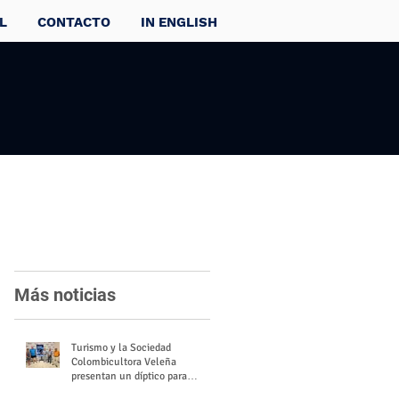
L
CONTACTO
IN ENGLISH
Más noticias
Turismo y la Sociedad
Colombicultora Veleña
presentan un díptico para
divulgar el valor del palomo