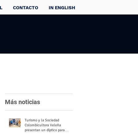
L
CONTACTO
IN ENGLISH
Más noticias
Turismo y la Sociedad
Colombicultora Veleña
presentan un díptico para
divulgar el valor del palomo