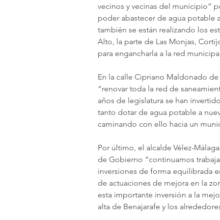
vecinos y vecinas del municipio” po
poder abastecer de agua potable a
también se están realizando los es
Alto, la parte de Las Monjas, Corti
para engancharla a la red municipa
En la calle Cipriano Maldonado de T
“renovar toda la red de saneamiento
años de legislatura se han inverti
tanto dotar de agua potable a nue
caminando con ello hacia un munic
Por último, el alcalde Vélez-Málag
de Gobierno “continuamos trabajand
inversiones de forma equilibrada en
de actuaciones de mejora en la zon
esta importante inversión a la mejor
alta de Benajarafe y los alrededor