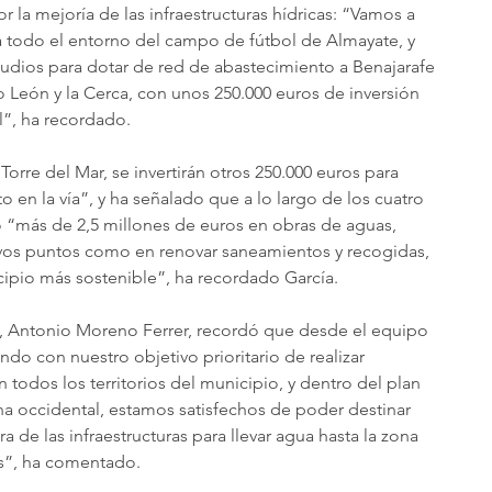
r la mejoría de las infraestructuras hídricas: “Vamos a 
 todo el entorno del campo de fútbol de Almayate, y 
tudios para dotar de red de abastecimiento a Benajarafe 
jo León y la Cerca, con unos 250.000 euros de inversión 
l”, ha recordado.
orre del Mar, se invertirán otros 250.000 euros para 
 en la vía”, y ha señalado que a lo largo de los cuatro 
do “más de 2,5 millones de euros en obras de aguas, 
vos puntos como en renovar saneamientos y recogidas, 
ipio más sostenible”, ha recordado García.
a, Antonio Moreno Ferrer, recordó que desde el equipo 
o con nuestro objetivo prioritario de realizar 
 todos los territorios del municipio, y dentro del plan 
a occidental, estamos satisfechos de poder destinar 
a de las infraestructuras para llevar agua hasta la zona 
es”, ha comentado.