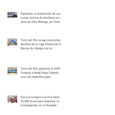
buchón veleño
Paralizan la instalación de una
nueva antena de telefonía en la
zona de Viña Málaga, en Torre
del Mar
Torre del Mar acoge una jornada
decisiva de la Liga Provincial de
Barcas de Jábega con la
celebración de su Gran Premio
Torre del Mar presenta la XXVI
Travesía a Nado Pepe Fajardo,
una cita deportiva para
mantener vivo su legado
Saca la Lengua a la ELA dona
25.000 euros para impulsar la
investigación en el Hospital
Virgen del Rocío