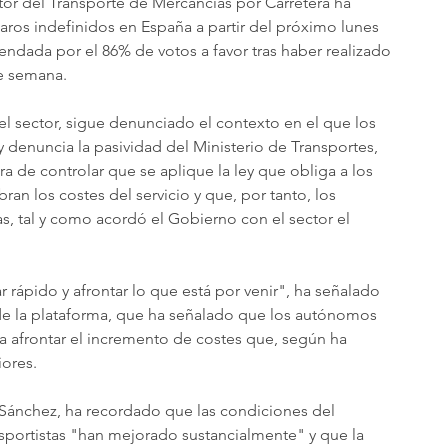
tor del Transporte de Mercancías por Carretera ha 
os indefinidos en España a partir del próximo lunes 
endada por el 86% de votos a favor tras haber realizado 
de semana.
el sector, sigue denunciado el contexto en el que los 
 denuncia la pasividad del Ministerio de Transportes, 
 de controlar que se aplique la ley que obliga a los 
an los costes del servicio y que, por tanto, los 
as, tal y como acordó el Gobierno con el sector el 
rápido y afrontar lo que está por venir", ha señalado 
e la plataforma, que ha señalado que los autónomos 
a afrontar el incremento de costes que, según ha 
iores.
 Sánchez, ha recordado que las condiciones del 
sportistas "han mejorado sustancialmente" y que la 