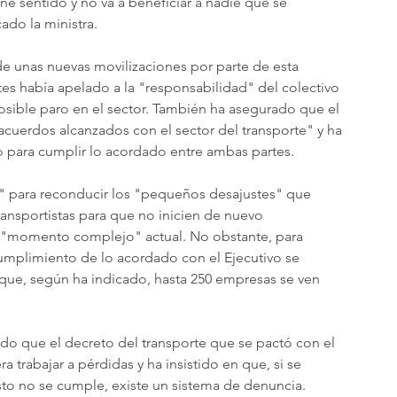
ne sentido y no va a beneficiar a nadie que se 
ado la ministra.
e unas nuevas movilizaciones por parte de esta 
tes había apelado a la "responsabilidad" del colectivo 
sible paro en el sector. También ha asegurado que el 
cuerdos alcanzados con el sector del transporte" y ha 
 para cumplir lo acordado entre ambas partes.
o" para reconducir los "pequeños desajustes" que 
transportistas para que no inicien de nuevo 
l "momento complejo" actual. No obstante, para 
umplimiento de lo acordado con el Ejecutivo se 
que, según ha indicado, hasta 250 empresas se ven 
dado que el decreto del transporte que se pactó con el 
 trabajar a pérdidas y ha insistido en que, si se 
sto no se cumple, existe un sistema de denuncia.