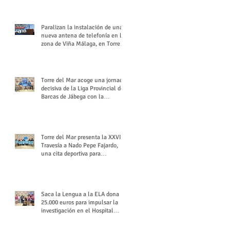
buchón veleño
Paralizan la instalación de una
nueva antena de telefonía en la
zona de Viña Málaga, en Torre
del Mar
Torre del Mar acoge una jornada
decisiva de la Liga Provincial de
Barcas de Jábega con la
celebración de su Gran Premio
Torre del Mar presenta la XXVI
Travesía a Nado Pepe Fajardo,
una cita deportiva para
mantener vivo su legado
Saca la Lengua a la ELA dona
25.000 euros para impulsar la
investigación en el Hospital
Virgen del Rocío