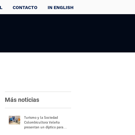
L
CONTACTO
IN ENGLISH
Más noticias
Turismo y la Sociedad
Colombicultora Veleña
presentan un díptico para
divulgar el valor del palomo