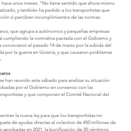
 de hace unos meses. "No tiene sentido que ahora mismo 
tizado, y también ha pedido a los transportistas que 
ción si perciben incumplimientos de las normas.
paros, que agrupa a autónomos y pequeñas empresas 
tá cumpliendo la normativa pactada con el Gobierno y 
a convocaron el pasado 14 de marzo por la subida del 
da por la guerra en Ucrania, y que causaron problemas 
.
paros
e han reunido este sábado para analizar su situación 
obadas por el Gobierno en consenso con las 
ransportistas y que componen el Comité Nacional del 
ntran la nueva ley para que los transportistas no 
uete de ayudas directas al colectivo de 450 millones de 
s aprobadas en 2021, la bonificación de 20 céntimos 