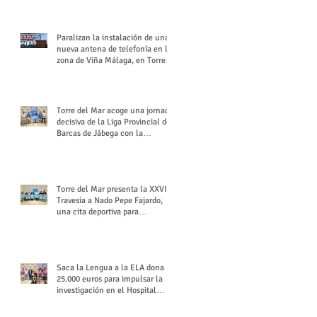
buchón veleño
Paralizan la instalación de una
nueva antena de telefonía en la
zona de Viña Málaga, en Torre
del Mar
Torre del Mar acoge una jornada
decisiva de la Liga Provincial de
Barcas de Jábega con la
celebración de su Gran Premio
Torre del Mar presenta la XXVI
Travesía a Nado Pepe Fajardo,
una cita deportiva para
mantener vivo su legado
Saca la Lengua a la ELA dona
25.000 euros para impulsar la
investigación en el Hospital
Virgen del Rocío