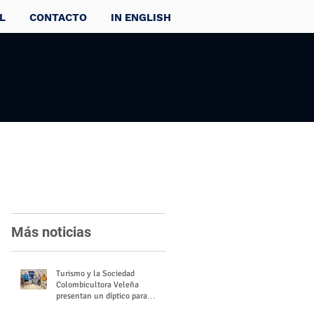
L
CONTACTO
IN ENGLISH
Más noticias
Turismo y la Sociedad
Colombicultora Veleña
presentan un díptico para
divulgar el valor del palomo